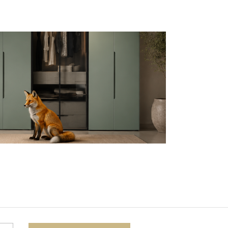
Комоды
Тумбы
ванной комнаты
порядок
Прикроватные тумбы
Тумбы для обуви
 ремонта
Тумбы под ТВ
идроизоляция
Электроника и бытовая
техника
ики, жидкие гвозди,
Аудио и видеотехника
и
Бытовая техника
Все для геймеров
окрытия
Игровые приставки