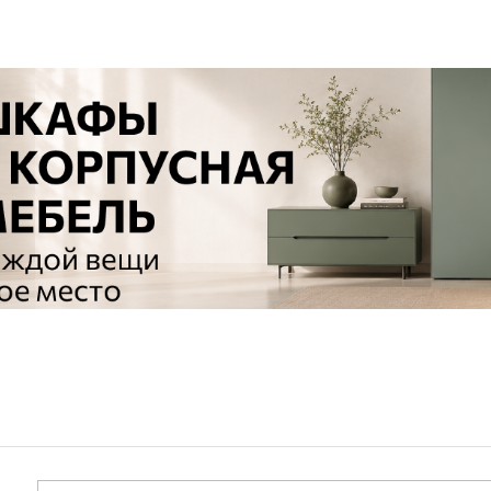
Сливы и сифоны
Сушилки
Смесители
Текстиль
Унитазы
Товары для 
Хранение и 
Свет
Товары для
зонты
Бра
Люстры
Затирки и г
Настольные лампы
Камины
Потолочные светильники
Клеи, гермет
пены
ов и кафе
Светильники
Лаки и краск
Светодиодные ленты
Лепнина
Споты
Напольные п
Торшеры
Обои
Уличный свет
Плитка