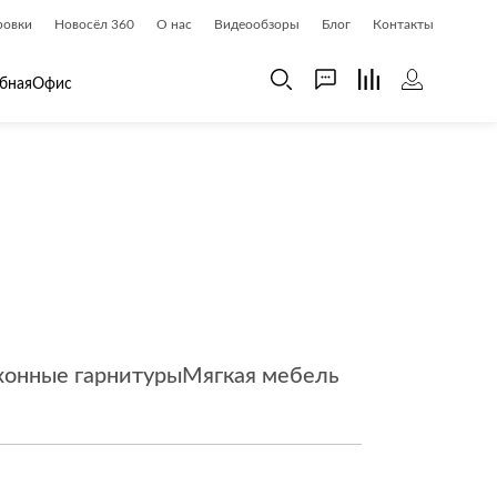
ровки
Новосёл 360
О нас
Видеообзоры
Блог
Контакты
бная
Офис
 дома
Шкафы
 дома и косметика
Газетницы
ия
Гардеробные системы
Книжные шкафы и библиотеки
доски
Прихожие
Стеллажи и витрины
хонные гарнитуры
Мягкая мебель
Шкафы навесные
Шкафы распашные
Шкафы-купе