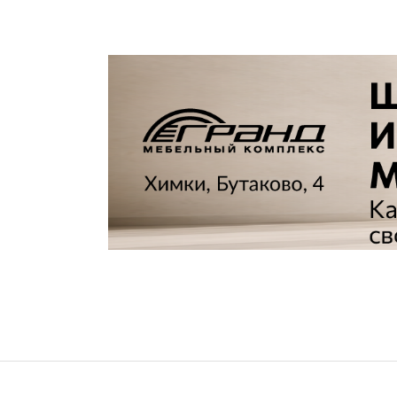
Все стулья
Кресла и мешки
Пуфы и банкетки
Барные стулья
Стулья
Сад и дача
Табуреты
Аксессуары для сада
Двери
Беседки, павильоны, 
Грили и очаги
Входные двери
Диваны
Межкомнатные двери
Кресла и шезлонги
Мебель для ресторан
Детская мебель
Столы
Детские кровати
Стулья
Детские матрасы
Комоды и тумбы
Столы и надстройки