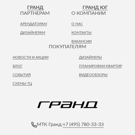
Лепнина
сна
ГРАНД
ГРАНД ЮГ
Напольные
ПАРТНЕРАМ
О КОМПАНИИ
покрытия
Кровати
АРЕНДАТОРАМ
О НАС
Обои
Матрасы
ДИЗАЙНЕРАМ
КОНТАКТЫ
Плитка
Товары для сна
ВАКАНСИИ
Спецобувь
ПОКУПАТЕЛЯМ
Кухонные
Спецодежда
гарнитуры
НОВОСТИ И АКЦИИ
ДИЗАЙНЕРЫ
Средства
индивидуальной
БЛОГ
ПЛАНИРОВКИ КВАРТИР
защиты
СОБЫТИЯ
ВИДЕООБЗОРЫ
СХЕМЫ ТЦ
+7 (495) 780-33-33
МТК Гранд: