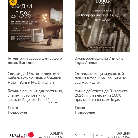
Приставные
н
Беседки,
столики
Торшеры
павильоны,
зонты
Сервировочные
Уличный свет
столики
Грили и очаги
Туалетные
Диваны
Товары для
столики
дома
Кресла и
шезлонги
Ароматы для
Все стулья
Мебель для
дома и
Готовые интерьеры для вашего
Экспресс-пошив за 7 дней в
ресторанов и
дома. Выгодно!
Togas Ателье
косметика
Барные стулья
кафе
П
Бытовая химия
Скидки до 15% на корпусную
Оформите индивидуальный
Стулья
Столы
мебель эксклюзивных брендов
пошив штор, и мы сошьем их
Вешалки
Fratelli Barri и MOD Interiors.
всего за 7 дней.
Табуреты
Стулья
Т
Гладильные
Готовые решения для гостиных,
Акция действует до 31 августа
о
спален и столовых по
2026 г. при внесении 100%
доски
выгодной цене с 1 по 31
предоплаты во всех Togas
Двери
Сантехника
Т
августа для посетителей МТК
Ателье в Москве.
Декор
Гранд
Гранд
«Гранд».
Подробнее
Подробнее
В предложении участвует
Зеркала
Входные двери
Биде
избранный ассортимент тканей
и шторных лент.
Ковры
Межкомнатные
Ванны
двери
Предложение
Посуда
Душ
АКЦИЯ
АКЦИЯ
распространяется на прямые
до 31.08.2026
до 31.08.2026