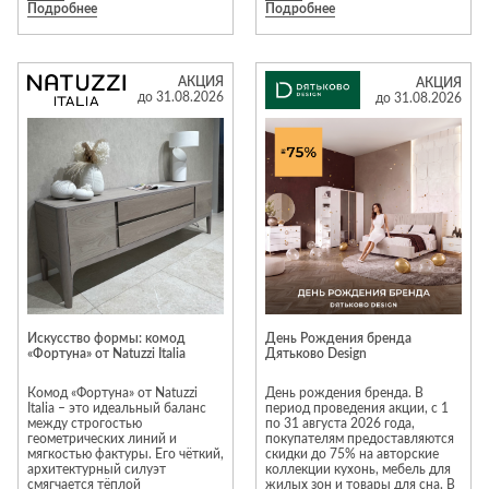
Подробнее
Подробнее
Moravio, Tomasella, Alf, Vaccari
вам бесплатную сборку
Cav. Giovanni, Volpi, Stosa и
Торопитесь, акция действует
многие другие. «Галерея»
только до конца августа.
работает исключительно с
Успейте заказать мебель вашей
элитной итальянской мебелью,
мечты по лучшей цене!
АКЦИЯ
АКЦИЯ
предлагая клиентам
до 31.08.2026
до 31.08.2026
актуальные интерьерные
решения. Предложение
действительно с 1 по 31
августа 2026 года.
*Подробности и ассортимент
уточняйте в салоне «Галерея».
Салон «Галерея» в МТК «Гранд».
Вход №3, этаж 3
Искусство формы: комод
День Рождения бренда
«Фортуна» от Natuzzi Italia
Дятьково Design
Комод «Фортуна» от Natuzzi
День рождения бренда. В
Italia – это идеальный баланс
период проведения акции, с 1
между строгостью
по 31 августа 2026 года,
геометрических линий и
покупателям предоставляются
мягкостью фактуры. Его чёткий,
скидки до 75% на авторские
архитектурный силуэт
коллекции кухонь, мебель для
смягчается тёплой
жилых зон и товары для сна. В