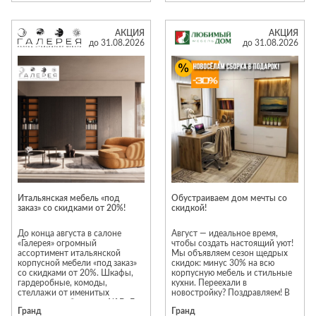
АКЦИЯ
АКЦИЯ
до 31.08.2026
до 31.08.2026
Итальянская мебель «под
Обустраиваем дом мечты со
заказ» со скидками от 20%!
скидкой!
До конца августа в салоне
Август — идеальное время,
«Галерея» огромный
чтобы создать настоящий уют!
ассортимент итальянской
Мы объявляем сезон щедрых
корпусной мебели «под заказ»
скидок: минус 30% на всю
со скидками от 20%. Шкафы,
корпусную мебель и стильные
гардеробные, комоды,
кухни. Переехали в
стеллажи от именитых
новостройку? Поздравляем! В
итальянских брендов: Alf DaFe,
честь новоселья мы возьмем
Гранд
Гранд
Ferretti&Ferretti , Antonelli
всю рутину на себя и подарим