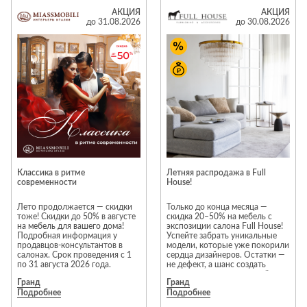
и современности моделей. В
Лепнина
сна
акции участвуют
АКЦИЯ
АКЦИЯ
исключительно новые
до 31.08.2026
до 30.08.2026
Напольные
предметы интерьера. Каждая
покрытия
Кровати
модель проходит тщательную
проверку перед продажей;
Обои
Матрасы
гарантия производителя
распространяется на всю
Плитка
Товары для сна
мебель из раздела
«Распродажа».
Спецобувь
Предложение действует в
Кухонные
Спецодежда
фирменных салонах Neopolis
гарнитуры
Casa на 1 и 3 этажах 2 корпуса
ТЦ «Гранд».
Средства
индивидуальной
Ассортимент раздела
защиты
«Распродажа» постоянно
Классика в ритме
Летняя распродажа в Full
меняется. Некоторые модели
современности
House!
представлены в единственном
экземпляре, поэтому
рекомендуем не откладывать
Лето продолжается — скидки
Только до конца месяца —
покупку.
тоже! Скидки до 50% в августе
скидка 20–50% на мебель с
на мебель для вашего дома!
экспозиции салона Full House!
*Акция действует с 1 по 31
Подробная информация у
Успейте забрать уникальные
августа. Скидки не
продавцов-консультантов в
модели, которые уже покорили
суммируются с другими
салонах. Срок проведения с 1
сердца дизайнеров. Остатки —
акционными предложениями.
по 31 августа 2026 года.
не дефект, а шанс создать
Подробности предложения
интерьер мечты с выгодой.
уточняйте у менеджеров
Гранд
Гранд
Торопитесь — количество
салонов Neopolis Casa
Подробнее
Подробнее
ограничено!