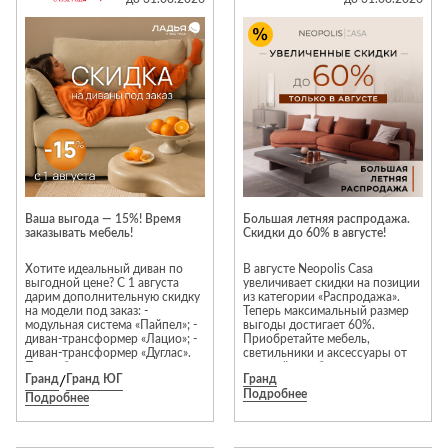
полотна тюлей и штор.
Стремянки
Душевые
А
Детская
каналы и трапы
Срок реализации заказа — 7
в
Сушилки
мебель
рабочих дней. В указанный
срок оказываются услуги
Душевые
Б
Текстиль
только по пошиву изделий.
ограждения и
Детские кровати
В
поддоны
Товары для
Предложение суммируется с
г
привилегиями по программе
ванной комнаты
Детские
Радиаторы
лояльности.
матрасы
Хранение и
Раковины
Подробную информацию вы
п
порядок
Комоды и
можете получить в Togas
Системы
Ателье на 1 этаже
тумбы
инсталляций
Столы и
Товары для
Ваша выгода — 15%! Время
Большая летняя распродажа.
Системы
заказывать мебель!
надстройки
Скидки до 60% в августе!
ремонта
скрытого
Стулья, кресла,
Хотите идеальный диван по
В августе Neopolis Casa
монтажа
пуфы
Затирки и
выгодной цене? С 1 августа
увеличивает скидки на позиции
дарим дополнительную скидку
из категории «Распродажа».
Сливы и сифоны
гидроизоляция
Шкафы,
на модели под заказ: -
Теперь максимальный размер
модульная система «Пайпел»; -
выгоды достигает 60%.
Смесители
стеллажи,
Камины
диван-трансформер «Лацио»; -
Приобретайте мебель,
полки, сундуки
диван-трансформер «Дуглас».
светильники и аксессуары от
Унитазы
Клеи, герметики,
Подробные условия акции,
европейских брендов на
жидкие гвозди,
Гранд
/
Гранд ЮГ
Гранд
пожалуйста, уточняйте у
привлекательных условиях!*
Подробнее
продавцов-консультантов.
пены
Подробнее
Кровати,
Преимущества выбора мебели
матрасы,
из категории «Распродажа»:
Лаки и краски
гарантия отличного состояния
товары для