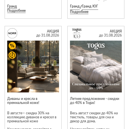
поверхностью дерева, создавая
акции участвуют: мебельные
Гранд
Гранд
/
Гранд ЮГ
визуальный контраст, который
коллекции для жилых зон Este,
Подробнее
сразу притягивает внимание.
Savona, Elegante, Alivio, Altera,
Подробнее
Размеры: 220 × 72 × 50 см
Turin, Boston, Bruno, Vela, Tiara,
Материал: дерево «Wood
Arta, Monako, Napoli, Teramo;
Tobacco» Цена со скидкой 40%
авторские коллекции кухонь
– 617 274 руб. Ждём вас в
Cartizze, Barolo, Bruno, Greco,
салоне Natuzzi Italia в МТК
Uniline, Bridge, Terra, Canti,
АКЦИЯ
АКЦИЯ
«Гранд», чтобы помочь выбрать
Kantri и Antella; мягкие
до 31.08.2026
до 31.08.2026
идеальную мебель!
интерьерные кровати; мягкая
мебель Antau, Arden, Bioko,
Brela, Gleno, Kayan, Lanz, Nile,
Omish, Solin, Talla, Tokka, Trim,
Tyrol, Baffin и Bioko; матрасы,
подушки, одеяла и защитные
чехлы. Подробности у
продавцов‑консультантов и на
сайте dyatkovo.ru.
Диваны и кресла в
Летнее предложение - скидки
премиальной коже!
до 40% в Togas!
В августе— скидка 30% на
Весь август скидки до 40% на
коллекцию диванов и кресел в
текстиль, товары для сна и
премиальной коже
декор для дома.