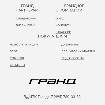
Лепнина
сна
ГРАНД
ГРАНД ЮГ
Напольные
ПАРТНЕРАМ
О КОМПАНИИ
покрытия
Кровати
АРЕНДАТОРАМ
О НАС
Обои
Матрасы
ДИЗАЙНЕРАМ
КОНТАКТЫ
Плитка
Товары для сна
ВАКАНСИИ
Спецобувь
ПОКУПАТЕЛЯМ
Кухонные
Спецодежда
гарнитуры
НОВОСТИ И АКЦИИ
ДИЗАЙНЕРЫ
Средства
индивидуальной
БЛОГ
ПЛАНИРОВКИ КВАРТИР
защиты
СОБЫТИЯ
ВИДЕООБЗОРЫ
СХЕМЫ ТЦ
+7 (495) 780-33-33
МТК Гранд: