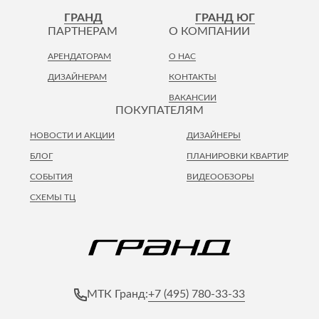
Лепнина
сна
ГРАНД
ГРАНД ЮГ
Напольные
ПАРТНЕРАМ
О КОМПАНИИ
покрытия
Кровати
АРЕНДАТОРАМ
О НАС
Обои
Матрасы
ДИЗАЙНЕРАМ
КОНТАКТЫ
Плитка
Товары для сна
ВАКАНСИИ
Спецобувь
ПОКУПАТЕЛЯМ
Кухонные
Спецодежда
гарнитуры
НОВОСТИ И АКЦИИ
ДИЗАЙНЕРЫ
Средства
индивидуальной
БЛОГ
ПЛАНИРОВКИ КВАРТИР
защиты
СОБЫТИЯ
ВИДЕООБЗОРЫ
СХЕМЫ ТЦ
+7 (495) 780-33-33
МТК Гранд: