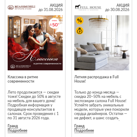
и современности моделей. В
Лепнина
сна
акции участвуют
АКЦИЯ
АКЦИЯ
исключительно новые
до 31.08.2026
до 30.08.2026
Напольные
предметы интерьера. Каждая
покрытия
Кровати
модель проходит тщательную
проверку перед продажей;
Обои
Матрасы
гарантия производителя
распространяется на всю
Плитка
Товары для сна
мебель из раздела
«Распродажа».
Спецобувь
Предложение действует в
Кухонные
Спецодежда
фирменных салонах Neopolis
гарнитуры
Casa на 1 и 3 этажах 2 корпуса
ТЦ «Гранд».
Средства
индивидуальной
Ассортимент раздела
защиты
«Распродажа» постоянно
Классика в ритме
Летняя распродажа в Full
меняется. Некоторые модели
современности
House!
представлены в единственном
экземпляре, поэтому
рекомендуем не откладывать
Лето продолжается — скидки
Только до конца месяца —
покупку.
тоже! Скидки до 50% в августе
скидка 20–50% на мебель с
на мебель для вашего дома!
экспозиции салона Full House!
*Акция действует с 1 по 31
Подробная информация у
Успейте забрать уникальные
августа. Скидки не
продавцов-консультантов в
модели, которые уже покорили
суммируются с другими
салонах. Срок проведения с 1
сердца дизайнеров. Остатки —
акционными предложениями.
по 31 августа 2026 года.
не дефект, а шанс создать
Подробности предложения
интерьер мечты с выгодой.
уточняйте у менеджеров
Гранд
Гранд
Торопитесь — количество
салонов Neopolis Casa
Подробнее
Подробнее
ограничено!