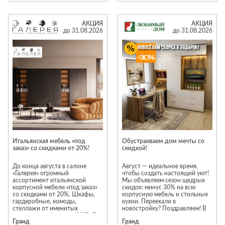
АКЦИЯ
АКЦИЯ
до 31.08.2026
до 31.08.2026
Итальянская мебель «под
Обустраиваем дом мечты со
заказ» со скидками от 20%!
скидкой!
До конца августа в салоне
Август — идеальное время,
«Галерея» огромный
чтобы создать настоящий уют!
ассортимент итальянской
Мы объявляем сезон щедрых
корпусной мебели «под заказ»
скидок: минус 30% на всю
со скидками от 20%. Шкафы,
корпусную мебель и стильные
гардеробные, комоды,
кухни. Переехали в
стеллажи от именитых
новостройку? Поздравляем! В
итальянских брендов: Alf DaFe,
честь новоселья мы возьмем
Гранд
Гранд
Ferretti&Ferretti , Antonelli
всю рутину на себя и подарим