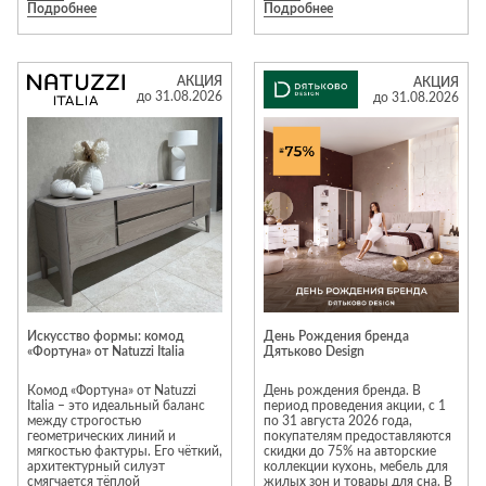
Подробнее
Подробнее
Moravio, Tomasella, Alf, Vaccari
вам бесплатную сборку
Cav. Giovanni, Volpi, Stosa и
Торопитесь, акция действует
многие другие. «Галерея»
только до конца августа.
работает исключительно с
Успейте заказать мебель вашей
элитной итальянской мебелью,
мечты по лучшей цене!
АКЦИЯ
АКЦИЯ
предлагая клиентам
до 31.08.2026
до 31.08.2026
актуальные интерьерные
решения. Предложение
действительно с 1 по 31
августа 2026 года.
*Подробности и ассортимент
уточняйте в салоне «Галерея».
Салон «Галерея» в МТК «Гранд».
Вход №3, этаж 3
Искусство формы: комод
День Рождения бренда
«Фортуна» от Natuzzi Italia
Дятьково Design
Комод «Фортуна» от Natuzzi
День рождения бренда. В
Italia – это идеальный баланс
период проведения акции, с 1
между строгостью
по 31 августа 2026 года,
геометрических линий и
покупателям предоставляются
мягкостью фактуры. Его чёткий,
скидки до 75% на авторские
архитектурный силуэт
коллекции кухонь, мебель для
смягчается тёплой
жилых зон и товары для сна. В