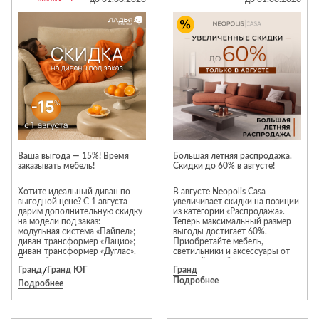
полотна тюлей и штор.
Стремянки
Душевые
А
Детская
каналы и трапы
Срок реализации заказа — 7
в
Сушилки
мебель
рабочих дней. В указанный
срок оказываются услуги
Душевые
Б
Текстиль
только по пошиву изделий.
ограждения и
Детские кровати
В
поддоны
Товары для
Предложение суммируется с
г
привилегиями по программе
ванной комнаты
Детские
Радиаторы
лояльности.
матрасы
Хранение и
Раковины
Подробную информацию вы
п
порядок
Комоды и
можете получить в Togas
Системы
Ателье на 1 этаже
тумбы
инсталляций
Столы и
Товары для
Ваша выгода — 15%! Время
Большая летняя распродажа.
Системы
заказывать мебель!
надстройки
Скидки до 60% в августе!
ремонта
скрытого
Стулья, кресла,
Хотите идеальный диван по
В августе Neopolis Casa
монтажа
пуфы
Затирки и
выгодной цене? С 1 августа
увеличивает скидки на позиции
дарим дополнительную скидку
из категории «Распродажа».
Сливы и сифоны
гидроизоляция
Шкафы,
на модели под заказ: -
Теперь максимальный размер
модульная система «Пайпел»; -
выгоды достигает 60%.
Смесители
стеллажи,
Камины
диван-трансформер «Лацио»; -
Приобретайте мебель,
полки, сундуки
диван-трансформер «Дуглас».
светильники и аксессуары от
Унитазы
Клеи, герметики,
Подробные условия акции,
европейских брендов на
жидкие гвозди,
Гранд
/
Гранд ЮГ
Гранд
пожалуйста, уточняйте у
привлекательных условиях!*
Подробнее
продавцов-консультантов.
пены
Подробнее
Кровати,
Преимущества выбора мебели
матрасы,
из категории «Распродажа»:
Лаки и краски
гарантия отличного состояния
товары для