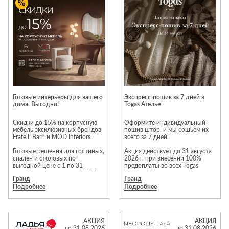
Приставные
н
Беседки,
столики
Торшеры
павильоны,
зонты
Сервировочные
Уличный свет
столики
Грили и очаги
Туалетные
Диваны
Товары для
столики
дома
Кресла и
шезлонги
Ароматы для
Все стулья
Мебель для
дома и
Готовые интерьеры для вашего
Экспресс-пошив за 7 дней в
ресторанов и
дома. Выгодно!
Togas Ателье
косметика
Барные стулья
кафе
П
Бытовая химия
Скидки до 15% на корпусную
Оформите индивидуальный
Стулья
Столы
мебель эксклюзивных брендов
пошив штор, и мы сошьем их
Вешалки
Fratelli Barri и MOD Interiors.
всего за 7 дней.
Табуреты
Стулья
Т
Гладильные
Готовые решения для гостиных,
Акция действует до 31 августа
о
спален и столовых по
2026 г. при внесении 100%
доски
выгодной цене с 1 по 31
предоплаты во всех Togas
Двери
Сантехника
Т
августа для посетителей МТК
Ателье в Москве.
Декор
Гранд
Гранд
«Гранд».
Подробнее
Подробнее
В предложении участвует
Зеркала
Входные двери
Биде
избранный ассортимент тканей
и шторных лент.
Ковры
Межкомнатные
Ванны
двери
Предложение
Посуда
Душ
АКЦИЯ
АКЦИЯ
распространяется на прямые
до 31.08.2026
до 31.08.2026