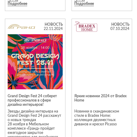
материалу и уважением к
Подробнее
Подробнее
создающей эффект дымки
вашему дому.
веков.
Основа коллекции —
постельное белье из
инновационной шелковистой
НОВОСТЬ
НОВОСТЬ
ткани SENSOTEX®. В
22.11.2024
07.10.2024
коллекцию также вошли
покрывала, фарфор, текстиль
для столовой, мраморные
аксессуары и интерьерные
ароматы.
Превратите свою спальню в
настоящий храм спокойствия.
Grand Design Fest 24 соберет
Яркие новинки 2024 от Bradex
профессионалов в сфере
Home
дизайна интерьеров!
Звезды дизайна интерьера на
Новинки в скандинавском
Grand Design Fest 24 расскажут
стиле в Bradex Home:
о новых трендах
коллекция двухместных
28 ноября в Мебельном
диванов и кресел Picasso
комплексе «Гранд» пройдет
ежегодное закрытое