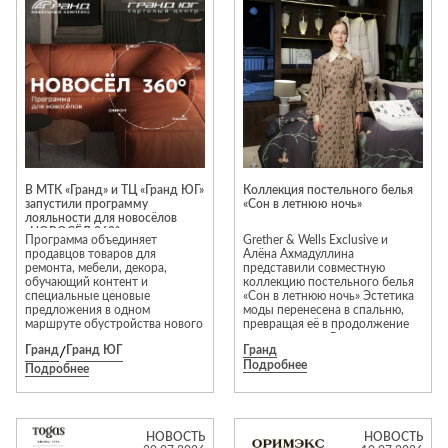
Приставные
н
Беседки,
столики
Торшеры
павильоны,
зонты
Сервировочные
Уличный свет
столики
Грили и очаги
Туалетные
Диваны
Товары для
столики
дома
Кресла и
шезлонги
Ароматы для
Все стулья
Мебель для
дома и
В МТК «Гранд» и ТЦ «Гранд ЮГ»
Коллекция постельного белья
ресторанов и
запустили программу
«Сон в летнюю ночь»
косметика
Барные стулья
кафе
лояльности для новосёлов
«НОВОСЁЛ 360°»
П
Бытовая химия
Программа объединяет
Grether & Wells Exclusive и
Стулья
Столы
продавцов товаров для
Алёна Ахмадуллина
Вешалки
ремонта, мебели, декора,
представили совместную
Табуреты
Стулья
Т
обучающий контент и
коллекцию постельного белья
Гладильные
специальные ценовые
«Сон в летнюю ночь» Эстетика
о
предложения в одном
моды перенесена в спальню,
доски
маршруте обустройства нового
превращая её в продолжение
Двери
Сантехника
Т
дома.
личного стиля. В основе
Декор
Гранд
/
Гранд ЮГ
Гранд
коллекции — уникальные
Подробнее
авторские цветочные принты
Подробнее
Зеркала
Входные двери
Биде
для двух комплектов белья и
декоративных наволочек.
Ковры
Межкомнатные
Ванны
Особое внимание уделено
двери
материалам. Коллекция
Посуда
Душ
выполнена из тенселя 300 TC —
НОВОСТЬ
НОВОСТЬ