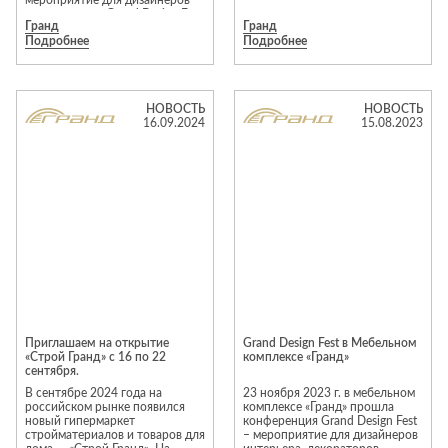
мероприятие для дизайнеров
интерьеров — Grand Design Fest
Гранд
Гранд
24, которое объединит
Подробнее
Подробнее
профессионалов в своей сфере.
Звезды дизайна выступят на
площадке с лекциями и
поделятся с участниками своим
опытом.
НОВОСТЬ
НОВОСТЬ
16.09.2024
15.08.2023
Приглашаем на открытие
Grand Design Fest в Мебельном
«Строй Гранд» с 16 по 22
комплексе «Гранд»
сентября.
В сентябре 2024 года на
23 ноября 2023 г. в мебельном
российском рынке появился
комплексе «Гранд» прошла
новый гипермаркет
конференция Grand Design Fest
стройматериалов и товаров для
– мероприятие для дизайнеров