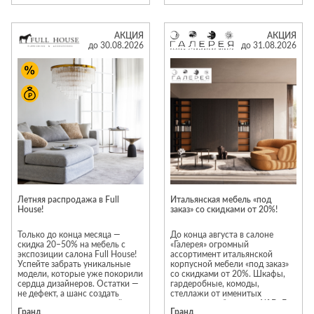
из категории «Распродажа»:
гарантия отличного состояния
и современности моделей. В
АКЦИЯ
АКЦИЯ
акции участвуют
до 30.08.2026
до 31.08.2026
исключительно новые
предметы интерьера. Каждая
модель проходит тщательную
проверку перед продажей;
гарантия производителя
распространяется на всю
мебель из раздела
«Распродажа».
Предложение действует в
фирменных салонах Neopolis
Casa на 1 и 3 этажах 2 корпуса
ТЦ «Гранд».
Ассортимент раздела
«Распродажа» постоянно
Летняя распродажа в Full
Итальянская мебель «под
меняется. Некоторые модели
House!
заказ» со скидками от 20%!
представлены в единственном
экземпляре, поэтому
рекомендуем не откладывать
Только до конца месяца —
До конца августа в салоне
покупку.
скидка 20–50% на мебель с
«Галерея» огромный
экспозиции салона Full House!
ассортимент итальянской
*Акция действует с 1 по 31
Успейте забрать уникальные
корпусной мебели «под заказ»
августа. Скидки не
модели, которые уже покорили
со скидками от 20%. Шкафы,
суммируются с другими
сердца дизайнеров. Остатки —
гардеробные, комоды,
акционными предложениями.
не дефект, а шанс создать
стеллажи от именитых
Подробности предложения
интерьер мечты с выгодой.
итальянских брендов: Alf DaFe,
Гранд
Гранд
уточняйте у менеджеров
Торопитесь — количество
Ferretti&Ferretti , Antonelli