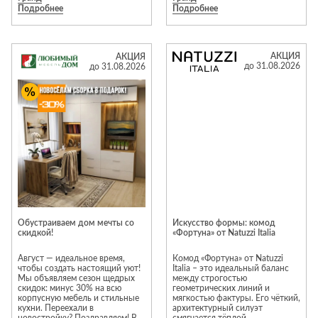
салонов Neopolis Casa
Подробнее
Подробнее
ограничено!
Moravio, Tomasella, Alf, Vaccari
Cav. Giovanni, Volpi, Stosa и
многие другие. «Галерея»
работает исключительно с
элитной итальянской мебелью,
АКЦИЯ
АКЦИЯ
предлагая клиентам
до 31.08.2026
до 31.08.2026
актуальные интерьерные
решения. Предложение
действительно с 1 по 31
августа 2026 года.
*Подробности и ассортимент
уточняйте в салоне «Галерея».
Салон «Галерея» в МТК «Гранд».
Вход №3, этаж 3
Обустраиваем дом мечты со
Искусство формы: комод
скидкой!
«Фортуна» от Natuzzi Italia
Август — идеальное время,
Комод «Фортуна» от Natuzzi
чтобы создать настоящий уют!
Italia – это идеальный баланс
Мы объявляем сезон щедрых
между строгостью
скидок: минус 30% на всю
геометрических линий и
корпусную мебель и стильные
мягкостью фактуры. Его чёткий,
кухни. Переехали в
архитектурный силуэт