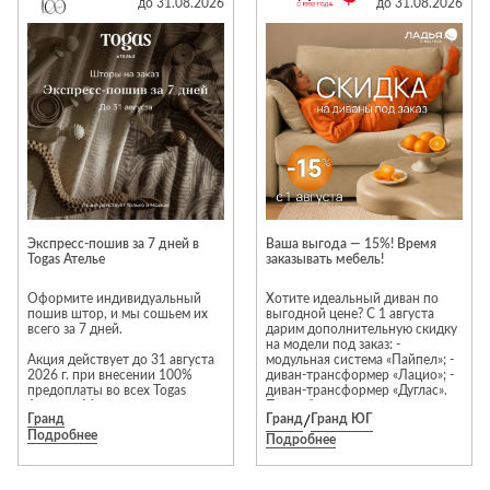
до 31.08.2026
до 31.08.2026
Стремянки
Душевые
А
Детская
каналы и трапы
в
Сушилки
мебель
Душевые
Б
Текстиль
ограждения и
Детские кровати
В
поддоны
Товары для
г
ванной комнаты
Детские
Радиаторы
матрасы
Хранение и
Раковины
п
порядок
Комоды и
Системы
тумбы
инсталляций
Столы и
Товары для
Экспресс-пошив за 7 дней в
Ваша выгода — 15%! Время
Системы
надстройки
ремонта
Togas Ателье
заказывать мебель!
скрытого
Стулья, кресла,
монтажа
Оформите индивидуальный
Хотите идеальный диван по
пуфы
Затирки и
пошив штор, и мы сошьем их
выгодной цене? С 1 августа
Сливы и сифоны
гидроизоляция
всего за 7 дней.
дарим дополнительную скидку
Шкафы,
на модели под заказ: -
Смесители
Акция действует до 31 августа
стеллажи,
модульная система «Пайпел»; -
Камины
2026 г. при внесении 100%
диван-трансформер «Лацио»; -
полки, сундуки
предоплаты во всех Togas
Унитазы
диван-трансформер «Дуглас».
Клеи, герметики,
Ателье в Москве.
Подробные условия акции,
жидкие гвозди,
Гранд
Гранд
/
Гранд ЮГ
пожалуйста, уточняйте у
пены
Подробнее
В предложении участвует
продавцов-консультантов.
Кровати,
Подробнее
избранный ассортимент тканей
матрасы,
Лаки и краски
и шторных лент.
товары для