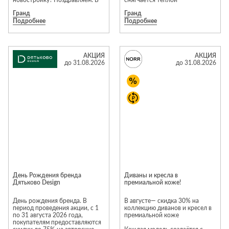
новостройку? Поздравляем! В
смягчается тёплой
честь новоселья мы возьмем
поверхностью дерева, создавая
Гранд
Гранд
всю рутину на себя и подарим
визуальный контраст, который
Подробнее
Подробнее
вам бесплатную сборку
сразу притягивает внимание.
Торопитесь, акция действует
Размеры: 220 × 72 × 50 см
только до конца августа.
Материал: дерево «Wood
Успейте заказать мебель вашей
Tobacco» Цена со скидкой 40%
мечты по лучшей цене!
– 617 274 руб. Ждём вас в
АКЦИЯ
АКЦИЯ
салоне Natuzzi Italia в МТК
до 31.08.2026
до 31.08.2026
«Гранд», чтобы помочь выбрать
идеальную мебель!
День Рождения бренда
Диваны и кресла в
Дятьково Design
премиальной коже!
День рождения бренда. В
В августе— скидка 30% на
период проведения акции, с 1
коллекцию диванов и кресел в
по 31 августа 2026 года,
премиальной коже
покупателям предоставляются