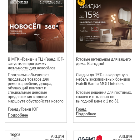
Приставные
н
Беседки,
столики
Торшеры
павильоны,
зонты
Сервировочные
Уличный свет
столики
Грили и очаги
Туалетные
Диваны
Товары для
столики
дома
Кресла и
шезлонги
Ароматы для
Все стулья
Мебель для
дома и
В МТК «Гранд» и ТЦ «Гранд ЮГ»
Готовые интерьеры для вашего
ресторанов и
запустили программу
дома. Выгодно!
косметика
Барные стулья
кафе
лояльности для новосёлов
«НОВОСЁЛ 360°»
П
Бытовая химия
Программа объединяет
Скидки до 15% на корпусную
Стулья
Столы
продавцов товаров для
мебель эксклюзивных брендов
Вешалки
ремонта, мебели, декора,
Fratelli Barri и MOD Interiors.
Табуреты
Стулья
Т
обучающий контент и
Гладильные
специальные ценовые
Готовые решения для гостиных,
о
предложения в одном
спален и столовых по
доски
маршруте обустройства нового
выгодной цене с 1 по 31
Двери
Сантехника
Т
дома.
августа для посетителей МТК
Декор
Гранд
/
Гранд ЮГ
Гранд
«Гранд».
Подробнее
Подробнее
Зеркала
Входные двери
Биде
Ковры
Межкомнатные
Ванны
двери
Посуда
Душ
АКЦИЯ
АКЦИЯ