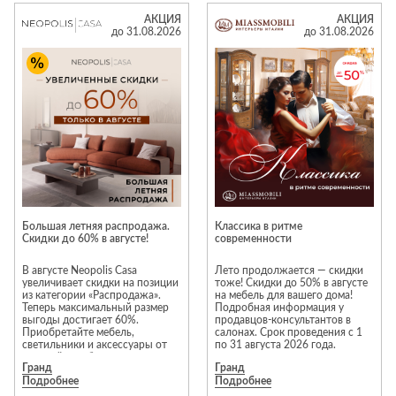
Лепнина
Предложение
сна
распространяется на прямые
АКЦИЯ
АКЦИЯ
полотна тюлей и штор.
Напольные
до 31.08.2026
до 31.08.2026
покрытия
Кровати
Срок реализации заказа — 7
рабочих дней. В указанный
Обои
Матрасы
срок оказываются услуги
только по пошиву изделий.
Плитка
Товары для сна
Предложение суммируется с
Спецобувь
привилегиями по программе
лояльности.
Кухонные
Спецодежда
гарнитуры
Подробную информацию вы
Средства
можете получить в Togas
Ателье на 1 этаже
индивидуальной
защиты
Большая летняя распродажа.
Классика в ритме
Скидки до 60% в августе!
современности
В августе Neopolis Casa
Лето продолжается — скидки
увеличивает скидки на позиции
тоже! Скидки до 50% в августе
из категории «Распродажа».
на мебель для вашего дома!
Теперь максимальный размер
Подробная информация у
выгоды достигает 60%.
продавцов-консультантов в
Приобретайте мебель,
салонах. Срок проведения с 1
светильники и аксессуары от
по 31 августа 2026 года.
европейских брендов на
Гранд
Гранд
привлекательных условиях!*
Подробнее
Подробнее
Преимущества выбора мебели