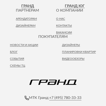
Лепнина
сна
ГРАНД
ГРАНД ЮГ
Напольные
ПАРТНЕРАМ
О КОМПАНИИ
покрытия
Кровати
АРЕНДАТОРАМ
О НАС
Обои
Матрасы
ДИЗАЙНЕРАМ
КОНТАКТЫ
Плитка
Товары для сна
ВАКАНСИИ
Спецобувь
ПОКУПАТЕЛЯМ
Кухонные
Спецодежда
гарнитуры
НОВОСТИ И АКЦИИ
ДИЗАЙНЕРЫ
Средства
индивидуальной
БЛОГ
ПЛАНИРОВКИ КВАРТИР
защиты
СОБЫТИЯ
ВИДЕООБЗОРЫ
СХЕМЫ ТЦ
+7 (495) 780-33-33
МТК Гранд: