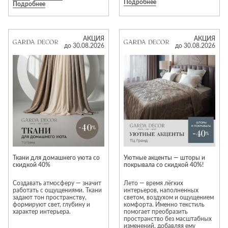
материалу и уважением к
Подробнее
Именно такую спальню из
Подробнее
вашему дому.
массива дерева предлагает
Коллекция уличной мебели
купить компания «Белфан»! Мы
Garda Decor создана для того,
продаем мебель из
чтобы сделать эти моменты по-
натурального дерева и шпона.
настоящему комфортными,
Чтобы разные предметы
сочетая выразительный дизайн,
АКЦИЯ
АКЦИЯ
идеально сочетались друг с
долговечные материалы и
до 30.08.2026
до 30.08.2026
другом, наши дизайнеры
безупречное качество
разрабатывают комплекты в
исполнения.
едином стиле. Выбирайте все
необходимое из одной
коллекции, и ваша спальня
будет привлекательной и
В рамках специального
функциональной!
предложения избранные
модели доступны со скидками
Акция действует до 01
до 50%. Количество моделей,
сентября 2026 года.
участвующих в акции,
ограничено. Предложение
действует, пока изделия есть в
наличии.
Ткани для домашнего уюта со
Уютные акценты — шторы и
скидкой 40%
покрывала со скидкой 40%!
Создавать атмосферу — значит
Лето — время лёгких
работать с ощущениями. Ткани
интерьеров, наполненных
задают тон пространству,
светом, воздухом и ощущением
формируют свет, глубину и
комфорта. Именно текстиль
характер интерьера.
помогает преобразить
пространство без масштабных
изменений, добавляя ему