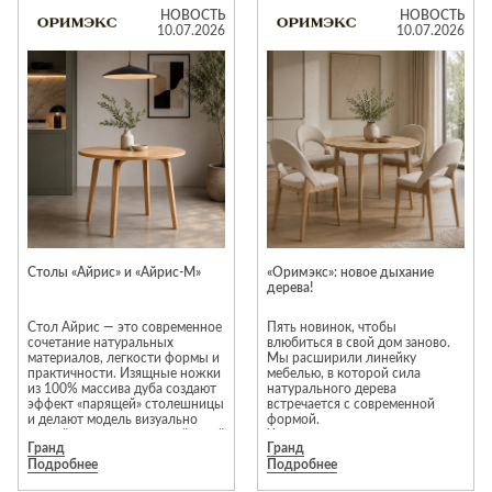
библиотеки, красивые витрины
гостиной, спальни, кухни и
Лепнина
сна
НОВОСТЬ
НОВОСТЬ
со стеклянными фасадами,
прихожей по очень выгодным
10.07.2026
10.07.2026
обеденные столы, комоды и
ценам.
Напольные
кровати. Количество
В распродаже вас ждут:
покрытия
Кровати
ограничено.
● журнальные и кофейные
Специальное предложение
столики;
Обои
Матрасы
действует с 1 по 31 августа
● диваны и кресла;
2026 года.
● стулья и пуфы;
Плитка
Товары для сна
● комоды, консоли, тумбы;
● дизайнерские светильники;
Спецобувь
● зеркала, статуэтки, вазы,
настенный декор.
Кухонные
Спецодежда
Предметы из ценных пород
гарнитуры
древесины, натурального
камня, металла и стекла
Средства
впишутся в любой
индивидуальной
современный или классический
защиты
интерьер и порадуют
Столы «Айрис» и «Айрис-М»
«Оримэкс»: новое дыхание
долговечностью.
дерева!
Всю мебель из салона можно
заказать с доставкой на дом.
Стол Айрис — это современное
Пять новинок, чтобы
сочетание натуральных
влюбиться в свой дом заново.
материалов, легкости формы и
Мы расширили линейку
практичности. Изящные ножки
мебелью, в которой сила
из 100% массива дуба создают
натурального дерева
эффект «парящей» столешницы
встречается с современной
и делают модель визуально
формой.
легкой, но при этом устойчивой
Что появилось:
Гранд
Гранд
и надежной.
Раздвижные столы «Фабиано» и
Подробнее
Подробнее
Круглая столешница
«Фабиано-М»
диаметром 90 см хорошо
Функциональная красота для