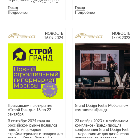
мероприятие для дизайнеров
интерьеров — Grand Design Fest
Гранд
Гранд
24, которое объединит
Подробнее
Подробнее
профессионалов в своей сфере.
Звезды дизайна выступят на
площадке с лекциями и
поделятся с участниками своим
опытом.
НОВОСТЬ
НОВОСТЬ
16.09.2024
15.08.2023
Приглашаем на открытие
Grand Design Fest в Мебельном
«Строй Гранд» с 16 по 22
комплексе «Гранд»
сентября.
В сентябре 2024 года на
23 ноября 2023 г. в мебельном
российском рынке появился
комплексе «Гранд» прошла
новый гипермаркет
конференция Grand Design Fest
стройматериалов и товаров для
– мероприятие для дизайнеров