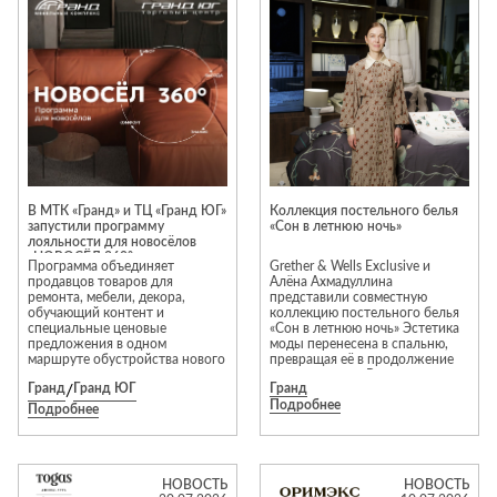
Приставные
н
Беседки,
столики
Торшеры
павильоны,
зонты
Сервировочные
Уличный свет
столики
Грили и очаги
Туалетные
Диваны
Товары для
столики
дома
Кресла и
шезлонги
Ароматы для
Все стулья
Мебель для
дома и
В МТК «Гранд» и ТЦ «Гранд ЮГ»
Коллекция постельного белья
ресторанов и
запустили программу
«Сон в летнюю ночь»
косметика
Барные стулья
кафе
лояльности для новосёлов
«НОВОСЁЛ 360°»
П
Бытовая химия
Программа объединяет
Grether & Wells Exclusive и
Стулья
Столы
продавцов товаров для
Алёна Ахмадуллина
Вешалки
ремонта, мебели, декора,
представили совместную
Табуреты
Стулья
Т
обучающий контент и
коллекцию постельного белья
Гладильные
специальные ценовые
«Сон в летнюю ночь» Эстетика
о
предложения в одном
моды перенесена в спальню,
доски
маршруте обустройства нового
превращая её в продолжение
Двери
Сантехника
Т
дома.
личного стиля. В основе
Декор
Гранд
/
Гранд ЮГ
Гранд
коллекции — уникальные
Подробнее
авторские цветочные принты
Подробнее
Зеркала
Входные двери
Биде
для двух комплектов белья и
декоративных наволочек.
Ковры
Межкомнатные
Ванны
Особое внимание уделено
двери
материалам. Коллекция
Посуда
Душ
выполнена из тенселя 300 TC —
НОВОСТЬ
НОВОСТЬ