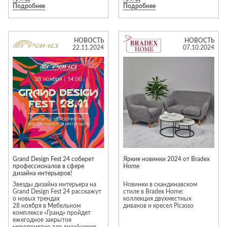
материалу и уважением к
Подробнее
Подробнее
создающей эффект дымки
вашему дому.
веков.
Основа коллекции —
постельное белье из
инновационной шелковистой
НОВОСТЬ
НОВОСТЬ
ткани SENSOTEX®. В
22.11.2024
07.10.2024
коллекцию также вошли
покрывала, фарфор, текстиль
для столовой, мраморные
аксессуары и интерьерные
ароматы.
Превратите свою спальню в
настоящий храм спокойствия.
Grand Design Fest 24 соберет
Яркие новинки 2024 от Bradex
профессионалов в сфере
Home
дизайна интерьеров!
Звезды дизайна интерьера на
Новинки в скандинавском
Grand Design Fest 24 расскажут
стиле в Bradex Home:
о новых трендах
коллекция двухместных
28 ноября в Мебельном
диванов и кресел Picasso
комплексе «Гранд» пройдет
ежегодное закрытое