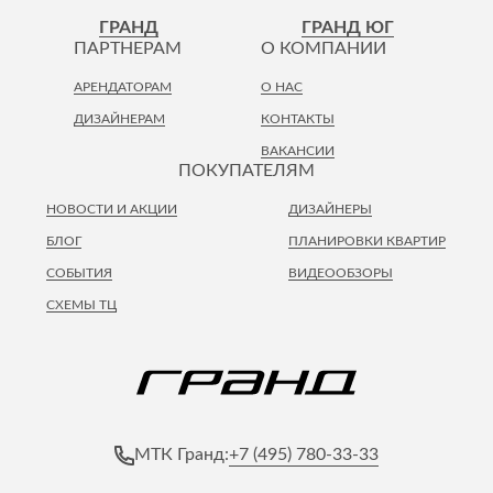
Лепнина
сна
ГРАНД
ГРАНД ЮГ
Напольные
ПАРТНЕРАМ
О КОМПАНИИ
покрытия
Кровати
АРЕНДАТОРАМ
О НАС
Обои
Матрасы
ДИЗАЙНЕРАМ
КОНТАКТЫ
Плитка
Товары для сна
ВАКАНСИИ
Спецобувь
ПОКУПАТЕЛЯМ
Кухонные
Спецодежда
гарнитуры
НОВОСТИ И АКЦИИ
ДИЗАЙНЕРЫ
Средства
индивидуальной
БЛОГ
ПЛАНИРОВКИ КВАРТИР
защиты
СОБЫТИЯ
ВИДЕООБЗОРЫ
СХЕМЫ ТЦ
+7 (495) 780-33-33
МТК Гранд: