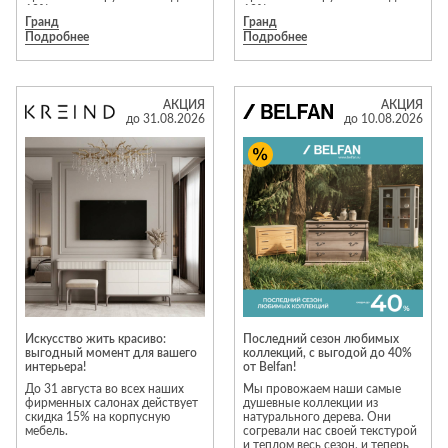
10%.
10%.
Гранд
Гранд
Подробнее
Подробнее
Предложение действует до 31
Предложение действует до 31
августа 2026 года.
августа 2026 года.
АКЦИЯ
АКЦИЯ
Подробности уточняйте у
Подробности уточняйте у
до 31.08.2026
до 10.08.2026
менеджеров салона
менеджеров салона
Искусство жить красиво:
Последний сезон любимых
выгодный момент для вашего
коллекций, с выгодой до 40%
интерьера!
от Belfan!
До 31 августа во всех наших
Мы провожаем наши самые
фирменных салонах действует
душевные коллекции из
скидка 15% на корпусную
натурального дерева. Они
мебель.
согревали нас своей текстурой
и теплом весь сезон, и теперь