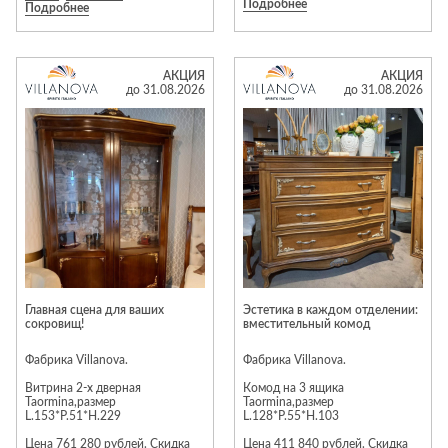
Подробнее
Savona, Elegante, Alivio, Altera,
Предложение действует до 31
Подробнее
Turin, Boston, Bruno, Vela, Tiara,
августа 2026 года.
Arta, Monako, Napoli, Teramo;
авторские коллекции кухонь
Cartizze, Barolo, Bruno, Greco,
Подробности уточняйте у
Uniline, Bridge, Terra, Canti,
менеджеров салона
АКЦИЯ
АКЦИЯ
Kantri и Antella; мягкие
до 31.08.2026
до 31.08.2026
интерьерные кровати; мягкая
мебель Antau, Arden, Bioko,
Brela, Gleno, Kayan, Lanz, Nile,
Omish, Solin, Talla, Tokka, Trim,
Tyrol, Baffin и Bioko; матрасы,
подушки, одеяла и защитные
чехлы. Подробности у
продавцов‑консультантов и на
сайте dyatkovo.ru.
Главная сцена для ваших
Эстетика в каждом отделении:
сокровищ!
вместительный комод
Фабрика Villanova.
Фабрика Villanova.
Витрина 2-х дверная
Комод на 3 ящика
Taormina,размер
Taormina,размер
L.153*P.51*H.229
L.128*P.55*H.103
Цена 761 280 рублей. Скидка
Цена 411 840 рублей. Скидка