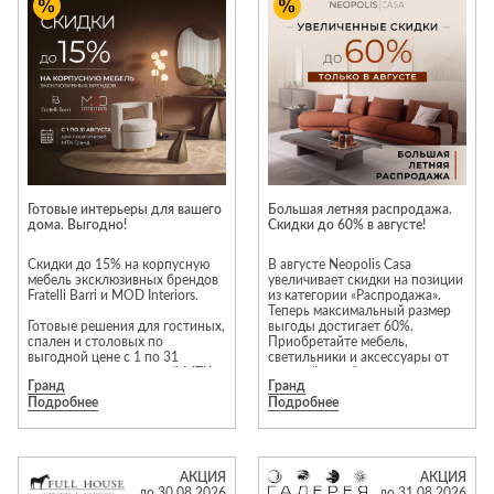
Приставные
н
Беседки,
столики
Торшеры
павильоны,
зонты
Сервировочные
Уличный свет
столики
Грили и очаги
Туалетные
Диваны
Товары для
столики
дома
Кресла и
шезлонги
Ароматы для
Все стулья
Мебель для
дома и
Готовые интерьеры для вашего
Большая летняя распродажа.
ресторанов и
дома. Выгодно!
Скидки до 60% в августе!
косметика
Барные стулья
кафе
П
Бытовая химия
Скидки до 15% на корпусную
В августе Neopolis Casa
Стулья
Столы
мебель эксклюзивных брендов
увеличивает скидки на позиции
Вешалки
Fratelli Barri и MOD Interiors.
из категории «Распродажа».
Табуреты
Стулья
Т
Теперь максимальный размер
Гладильные
Готовые решения для гостиных,
выгоды достигает 60%.
о
спален и столовых по
Приобретайте мебель,
доски
выгодной цене с 1 по 31
светильники и аксессуары от
Двери
Сантехника
Т
августа для посетителей МТК
европейских брендов на
Декор
Гранд
Гранд
«Гранд».
привлекательных условиях!*
Подробнее
Подробнее
Зеркала
Входные двери
Биде
Преимущества выбора мебели
из категории «Распродажа»:
Ковры
Межкомнатные
Ванны
гарантия отличного состояния
двери
и современности моделей. В
Посуда
Душ
АКЦИЯ
АКЦИЯ
акции участвуют
до 30.08.2026
до 31.08.2026