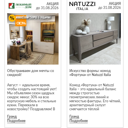
элитной итальянской мебелью,
Лепнина
сна
АКЦИЯ
АКЦИЯ
предлагая клиентам
до 31.08.2026
до 31.08.2026
актуальные интерьерные
Напольные
решения. Предложение
покрытия
Кровати
действительно с 1 по 31
августа 2026 года.
Обои
Матрасы
*Подробности и ассортимент
уточняйте в салоне «Галерея».
Плитка
Товары для сна
Салон «Галерея» в МТК «Гранд».
Вход №3, этаж 3
Спецобувь
Кухонные
Спецодежда
гарнитуры
Средства
индивидуальной
защиты
Обустраиваем дом мечты со
Искусство формы: комод
скидкой!
«Фортуна» от Natuzzi Italia
Август — идеальное время,
Комод «Фортуна» от Natuzzi
чтобы создать настоящий уют!
Italia – это идеальный баланс
Мы объявляем сезон щедрых
между строгостью
скидок: минус 30% на всю
геометрических линий и
корпусную мебель и стильные
мягкостью фактуры. Его чёткий,
кухни. Переехали в
архитектурный силуэт
новостройку? Поздравляем! В
смягчается тёплой
честь новоселья мы возьмем
поверхностью дерева, создавая
Гранд
Гранд
всю рутину на себя и подарим
визуальный контраст, который
Подробнее
Подробнее
вам бесплатную сборку
сразу притягивает внимание.
Торопитесь, акция действует
Размеры: 220 × 72 × 50 см