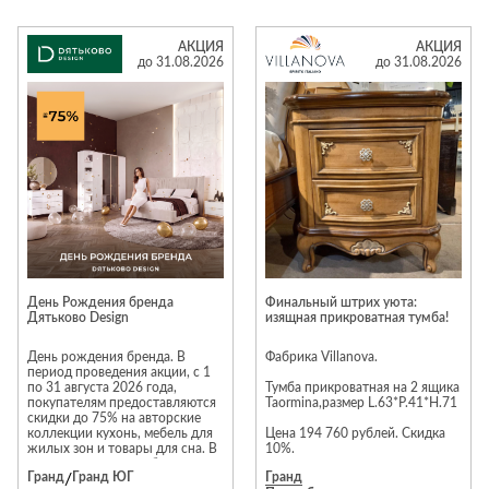
только до конца августа.
Материал: дерево «Wood
Успейте заказать мебель вашей
Tobacco» Цена со скидкой 40%
мечты по лучшей цене!
– 617 274 руб. Ждём вас в
АКЦИЯ
АКЦИЯ
салоне Natuzzi Italia в МТК
до 31.08.2026
до 31.08.2026
«Гранд», чтобы помочь выбрать
идеальную мебель!
День Рождения бренда
Финальный штрих уюта:
Дятьково Design
изящная прикроватная тумба!
День рождения бренда. В
Фабрика Villanova.
период проведения акции, с 1
по 31 августа 2026 года,
Тумба прикроватная на 2 ящика
покупателям предоставляются
Taormina,размер L.63*P.41*H.71
скидки до 75% на авторские
коллекции кухонь, мебель для
Цена 194 760 рублей. Скидка
жилых зон и товары для сна. В
10%.
акции участвуют: мебельные
Гранд
/
Гранд ЮГ
Гранд
коллекции для жилых зон Este,