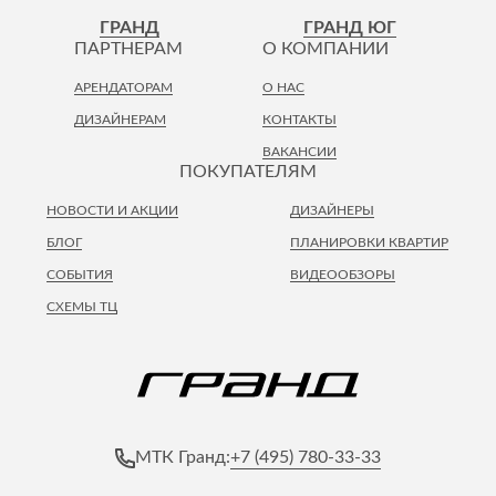
Лепнина
сна
ГРАНД
ГРАНД ЮГ
Напольные
ПАРТНЕРАМ
О КОМПАНИИ
покрытия
Кровати
АРЕНДАТОРАМ
О НАС
Обои
Матрасы
ДИЗАЙНЕРАМ
КОНТАКТЫ
Плитка
Товары для сна
ВАКАНСИИ
Спецобувь
ПОКУПАТЕЛЯМ
Кухонные
Спецодежда
гарнитуры
НОВОСТИ И АКЦИИ
ДИЗАЙНЕРЫ
Средства
индивидуальной
БЛОГ
ПЛАНИРОВКИ КВАРТИР
защиты
СОБЫТИЯ
ВИДЕООБЗОРЫ
СХЕМЫ ТЦ
+7 (495) 780-33-33
МТК Гранд: