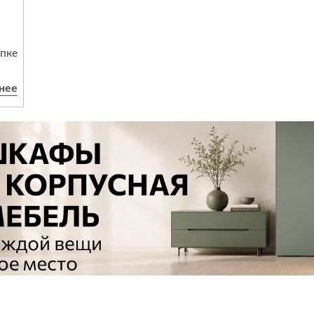
пке
ому
нее
каз
и и
рий
жно