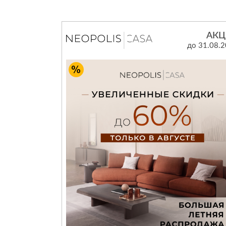
Все стулья
Кресла и мешки
Пуфы и банкетки
Барные стулья
АКЦ
до 31.08.
Стулья
Сад и дача
Табуреты
Аксессуары для сада
Двери
Беседки, павильоны, 
Грили и очаги
Входные двери
Диваны
Межкомнатные двери
Кресла и шезлонги
Мебель для ресторан
Детская мебель
Столы
Детские кровати
Стулья
Детские матрасы
Комоды и тумбы
Столы и надстройки