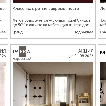
Спецобувь
 до
Классика в ритме современности
Ле
Спецодежда
Средства ин
и
Лето продолжается — скидки тоже! Скидки
Тол
до 50% в августе на мебель для вашего дома!
меб
Подробная информация у продавцов-
Усп
нее
Гранд
Подробнее
Гр
консультантов в салонах. Срок проведения с
кот
1 по 31 августа 2026 года.
Ост
инт
кол
ИЯ
АКЦИЯ
ии
2026
до 31.08.2026
ют
а.
 на