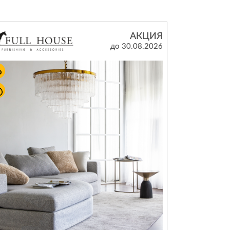
Комоды
АКЦИЯ
Тумбы
ванной комнаты
до 30.08.2026
порядок
Прикроватные тумбы
Тумбы для обуви
 ремонта
Тумбы под ТВ
идроизоляция
Электроника и бытовая
техника
ики, жидкие гвозди,
Аудио и видеотехника
и
Бытовая техника
Все для геймеров
окрытия
Игровые приставки