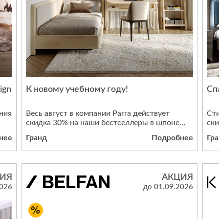
,
и
ign
К новому учебному году!
Сп
ния
ния
Весь август в компании Parra действует
Сти
скидка 30% на наши бестселлеры в шпоне
скидкой 4
Орех Американский и Дуб Альпайн:
бер
нее
Гранд
Подробнее
Гр
ль
• Кровать Джуниор
инт
• Стол письменный Бонд 1260 мм
уюта и
• Стеллаж Бук
складе
in,
менеджера.
ИЯ
АКЦИЯ
Эти предметы мебели уже много лет
авг
2026
до 01.09.2026
нь
остаются одними из самых популярных в
e,
нашем ассортименте и пользуются доверием
архитекторов, дизайнеров и клиентов.
u,