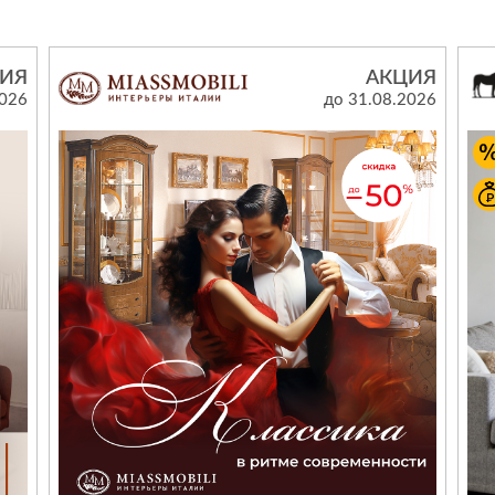
Сливы и сифоны
Сушилки
Смесители
Текстиль
ИЯ
АКЦИЯ
Унитазы
Товары для 
2026
до 31.08.2026
Хранение и 
Свет
Товары для
зонты
Бра
Люстры
Затирки и г
Настольные лампы
Камины
Потолочные светильники
Клеи, гермет
пены
ов и кафе
Светильники
Лаки и краск
Светодиодные ленты
Лепнина
Споты
Напольные п
Торшеры
Обои
Уличный свет
Плитка