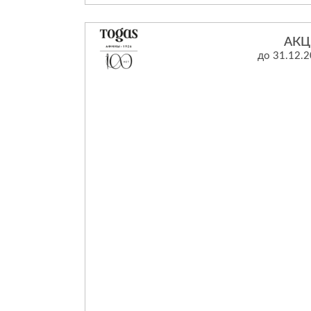
из массива натурального дерева по
исключительным условиям.
В наличии есть книжные шкафы и
АКЦ
письменные столы из массива натурально
до 31.12.
дерева для кабинета и домашней библиот
красивые витрины со стеклянными
фасадами, обеденные столы, комоды и
кровати. Количество ограничено.
Специальное предложение действует с 1 
31 августа 2026 года.