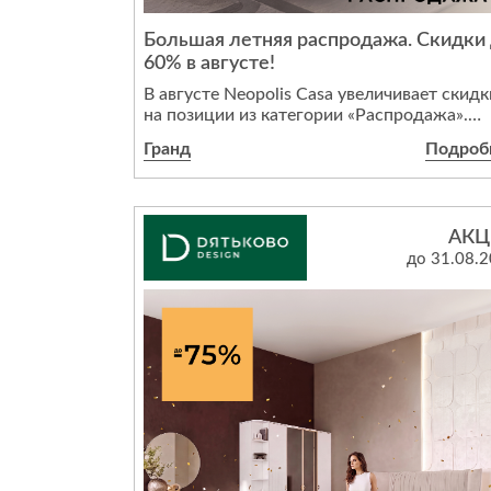
Стулья, кресла, пуфы
Большая летняя распродажа. Скидки
Шкафы, стеллажи, полки, сундуки
60% в августе!
В августе Neopolis Casa увеличивает скидк
на позиции из категории «Распродажа».
Теперь максимальный размер выгоды
Гранд
Подроб
достигает 60%. Приобретайте мебель,
светильники и аксессуары от европейских
брендов на привлекательных условиях!*
АКЦ
Преимущества выбора мебели из категор
до 31.08.
«Распродажа»:
гарантия отличного состояния и
современности моделей. В акции участву
исключительно новые предметы интерьер
Каждая модель проходит тщательную
проверку перед продажей;
гарантия производителя распространяется
всю
мебель из раздела «Распродажа».
Предложение действует в фирменных
салонах Neopolis Casa на 1 и 3 этажах 2