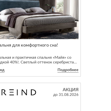
альня для комфортного сна!
льная и практичная спальня «Майя» со
0%!. Светлый оттенок серебристая
ёза легко впишется в современный
анд
Подробнее
ерьер и создаст в комнате ощущение
 простора. Мебель находится на
 в Москве. Наличие уточняйте у
 Предложение действует до 31
АКЦИЯ
уста 2026 года
до 31.08.2026