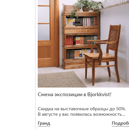
Arden, Bioko, Brela, Gleno, Kayan, Lanz, Nile,
Omish, Solin, Talla, Tokka, Trim, Tyrol, Baffin 
Bioko; матрасы, подушки, одеяла и защит
чехлы. Подробности у
продавцов‑консультантов и на сайте
dyatkovo.ru.
Смена экспозиции в Bjorkkvist!
Скидка на выставочные образцы до 50%.
В августе у вас появилась возможность
приобрести уникальные выставочные
Гранд
Подроб
образцы коллекций Bjorkkvist, Villinki и Kus