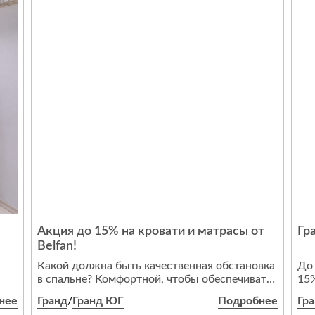
Также в течение всего августа действует
и
скидка 30% на коллекции спальни Лиона и
ные
гостиной Ницца.
Почему выбирают мебель Parra?
Главные преимущества — не только
европейское качество и вечный дизайн, но и
эргономичные, безопасные формы.
Мы предлагаем мебель, которая будет
радовать вас долгие годы!
Срок проведения акции:
с 3 по 31 августа 2026 года включительно.
Акция до 15% на кровати и матрасы от
Гр
Belfan!
Какой должна быть качественная обстановка
До 
в спальне? Комфортной, чтобы обеспечивать
15%
полноценный отдых. Эстетичной, чтобы
нее
Гранд
/
Гранд ЮГ
Подробнее
Гр
ti
интерьер радовал глаз. И безопасной, чтобы
На