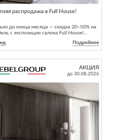
тняя распродажа в Full House!
дивидуальной защиты
ько до конца месяца — скидка 20–50% на
ель с экспозиции салона Full House!
ейте забрать уникальные модели,
анд
Подробнее
орые уже покорили сердца дизайнеров.
атки — не дефект, а шанс создать
ерьер мечты с выгодой. Торопитесь —
ичество ограничено!
АКЦИЯ
до 30.08.2026