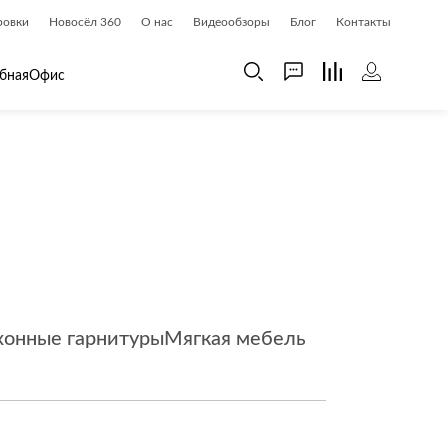
ровки
Новосёл 360
О нас
Видеообзоры
Блог
Контакты
бная
Офис
 дома
Шкафы
 дома и косметика
Газетницы
ия
Гардеробные системы
Книжные шкафы и библиотеки
доски
Прихожие
Стеллажи и витрины
хонные гарнитуры
Мягкая мебель
Шкафы навесные
Шкафы распашные
Шкафы-купе