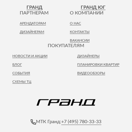
Лепнина
сна
ГРАНД
ГРАНД ЮГ
Напольные
ПАРТНЕРАМ
О КОМПАНИИ
покрытия
Кровати
АРЕНДАТОРАМ
О НАС
Обои
Матрасы
ДИЗАЙНЕРАМ
КОНТАКТЫ
Плитка
Товары для сна
ВАКАНСИИ
Спецобувь
ПОКУПАТЕЛЯМ
Кухонные
Спецодежда
гарнитуры
НОВОСТИ И АКЦИИ
ДИЗАЙНЕРЫ
Средства
индивидуальной
БЛОГ
ПЛАНИРОВКИ КВАРТИР
защиты
СОБЫТИЯ
ВИДЕООБЗОРЫ
СХЕМЫ ТЦ
+7 (495) 780-33-33
МТК Гранд: