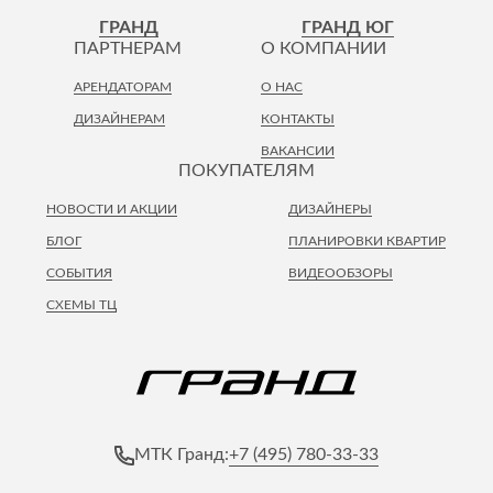
Лепнина
сна
ГРАНД
ГРАНД ЮГ
Напольные
ПАРТНЕРАМ
О КОМПАНИИ
покрытия
Кровати
АРЕНДАТОРАМ
О НАС
Обои
Матрасы
ДИЗАЙНЕРАМ
КОНТАКТЫ
Плитка
Товары для сна
ВАКАНСИИ
Спецобувь
ПОКУПАТЕЛЯМ
Кухонные
Спецодежда
гарнитуры
НОВОСТИ И АКЦИИ
ДИЗАЙНЕРЫ
Средства
индивидуальной
БЛОГ
ПЛАНИРОВКИ КВАРТИР
защиты
СОБЫТИЯ
ВИДЕООБЗОРЫ
СХЕМЫ ТЦ
+7 (495) 780-33-33
МТК Гранд: