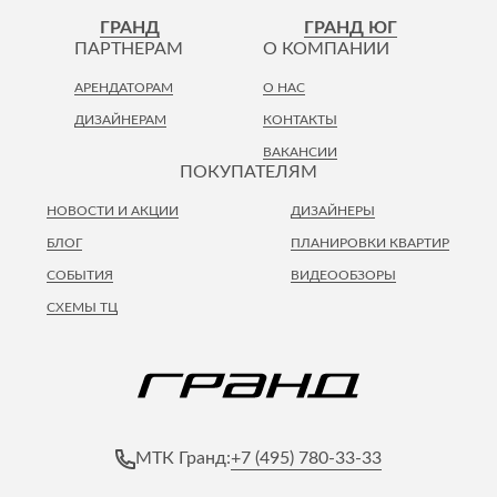
Лепнина
сна
ГРАНД
ГРАНД ЮГ
Напольные
ПАРТНЕРАМ
О КОМПАНИИ
покрытия
Кровати
АРЕНДАТОРАМ
О НАС
Обои
Матрасы
ДИЗАЙНЕРАМ
КОНТАКТЫ
Плитка
Товары для сна
ВАКАНСИИ
Спецобувь
ПОКУПАТЕЛЯМ
Кухонные
Спецодежда
гарнитуры
НОВОСТИ И АКЦИИ
ДИЗАЙНЕРЫ
Средства
индивидуальной
БЛОГ
ПЛАНИРОВКИ КВАРТИР
защиты
СОБЫТИЯ
ВИДЕООБЗОРЫ
СХЕМЫ ТЦ
+7 (495) 780-33-33
МТК Гранд: