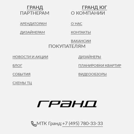
Лепнина
сна
ГРАНД
ГРАНД ЮГ
Напольные
ПАРТНЕРАМ
О КОМПАНИИ
покрытия
Кровати
АРЕНДАТОРАМ
О НАС
Обои
Матрасы
ДИЗАЙНЕРАМ
КОНТАКТЫ
Плитка
Товары для сна
ВАКАНСИИ
Спецобувь
ПОКУПАТЕЛЯМ
Кухонные
Спецодежда
гарнитуры
НОВОСТИ И АКЦИИ
ДИЗАЙНЕРЫ
Средства
индивидуальной
БЛОГ
ПЛАНИРОВКИ КВАРТИР
защиты
СОБЫТИЯ
ВИДЕООБЗОРЫ
СХЕМЫ ТЦ
+7 (495) 780-33-33
МТК Гранд: