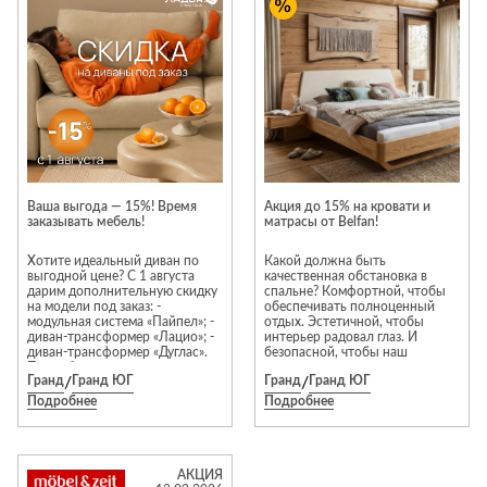
Приставные
н
Беседки,
столики
Торшеры
павильоны,
зонты
Сервировочные
Уличный свет
столики
Грили и очаги
Туалетные
Диваны
Товары для
столики
дома
Кресла и
шезлонги
Ароматы для
Все стулья
Мебель для
дома и
Ваша выгода — 15%! Время
Акция до 15% на кровати и
ресторанов и
заказывать мебель!
матрасы от Belfan!
косметика
Барные стулья
кафе
П
Бытовая химия
Хотите идеальный диван по
Какой должна быть
Стулья
Столы
выгодной цене? С 1 августа
качественная обстановка в
Вешалки
дарим дополнительную скидку
спальне? Комфортной, чтобы
Табуреты
Стулья
Т
на модели под заказ: -
обеспечивать полноценный
Гладильные
модульная система «Пайпел»; -
отдых. Эстетичной, чтобы
о
диван-трансформер «Лацио»; -
интерьер радовал глаз. И
доски
диван-трансформер «Дуглас».
безопасной, чтобы наш
Двери
Сантехника
Т
Подробные условия акции,
организм не страдал от
Декор
Гранд
/
Гранд ЮГ
Гранд
/
Гранд ЮГ
пожалуйста, уточняйте у
вредных токсинов.
продавцов-консультантов.
Именно такую спальню из
Подробнее
Подробнее
Зеркала
Входные двери
Биде
массива дерева предлагает
купить компания «Белфан»! Мы
Ковры
Межкомнатные
Ванны
продаем мебель из
двери
натурального дерева и шпона.
Посуда
Душ
Чтобы разные предметы
АКЦИЯ