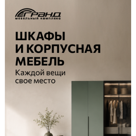
на импортную
Лепнина
сна
продукцию списание
бонусов не действует.
Напольные
покрытия
Кровати
Обои
Матрасы
Плитка
Товары для сна
Спецобувь
Кухонные
Спецодежда
гарнитуры
Средства
индивидуальной
защиты