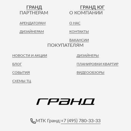
Лепнина
сна
ГРАНД
ГРАНД ЮГ
Напольные
ПАРТНЕРАМ
О КОМПАНИИ
покрытия
Кровати
АРЕНДАТОРАМ
О НАС
Обои
Матрасы
ДИЗАЙНЕРАМ
КОНТАКТЫ
Плитка
Товары для сна
ВАКАНСИИ
Спецобувь
ПОКУПАТЕЛЯМ
Кухонные
Спецодежда
гарнитуры
НОВОСТИ И АКЦИИ
ДИЗАЙНЕРЫ
Средства
индивидуальной
БЛОГ
ПЛАНИРОВКИ КВАРТИР
защиты
СОБЫТИЯ
ВИДЕООБЗОРЫ
СХЕМЫ ТЦ
+7 (495) 780-33-33
МТК Гранд: