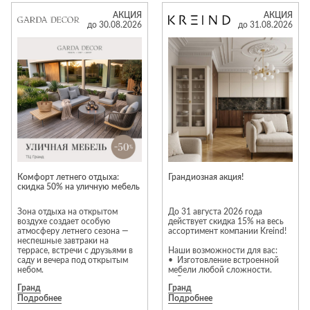
Лепнина
идеальную мебель!
натурального дерева и шпона.
сна
Чтобы разные предметы
АКЦИЯ
АКЦИЯ
идеально сочетались друг с
Напольные
до 30.08.2026
до 31.08.2026
другом, наши дизайнеры
покрытия
Кровати
разрабатывают комплекты в
едином стиле. Выбирайте все
Обои
Матрасы
необходимое из одной
коллекции, и ваша спальня
Плитка
Товары для сна
будет привлекательной и
функциональной!
Спецобувь
Акция действует до 01
Кухонные
Спецодежда
сентября 2026 года.
гарнитуры
Средства
индивидуальной
защиты
Комфорт летнего отдыха:
Грандиозная акция!
скидка 50% на уличную мебель
Зона отдыха на открытом
До 31 августа 2026 года
воздухе создает особую
действует скидка 15% на весь
атмосферу летнего сезона —
ассортимент компании Kreind!
неспешные завтраки на
террасе, встречи с друзьями в
Наши возможности для вас:
саду и вечера под открытым
• Изготовление встроенной
небом.
мебели любой сложности.
• Реализация проектов
Гранд
Гранд
полного оснащения квартир и
Подробнее
Подробнее
домов.
Коллекция уличной мебели
• Индивидуальная покраска