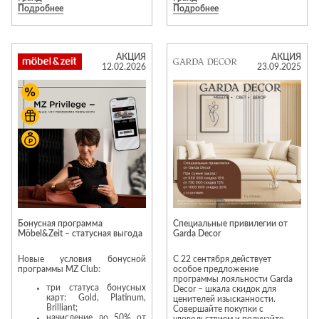
Подробнее
Подробнее
мебели, света, текстиля и
декора. Избранные модели
В течение всего лета в Garda
прошлых сезонов доступны на
Decor действуют скидки до 50%
специальных условиях.
на текстиль для дома.
АКЦИЯ
АКЦИЯ
Это возможность дополнить
12.02.2026
23.09.2025
интерьер выразительными
предметами, которые
В акции участвуют одеяла и
сохраняют актуальность вне
подушки, постельное бельё,
времени и легко интегрируются
полотенца и декоративный
в современные пространства.
текстиль. Натуральные
материалы, актуальные
Обновляйте интерьер к новому
оттенки, приятные фактуры и
сезону, добавляя в него детали,
качественное исполнение
создающие атмосферу
позволяют легко обновить
комфорта, лёгкости и
интерьер и добавить больше
индивидуальности.
комфорта в повседневную
жизнь.
Бонусная программа
Специальные привилегии от
Möbel&Zeit – статусная выгода
Garda Decor
Новые условия бонусной
С 22 сентября действует
программы MZ Club:
особое предложение
программы лояльности Garda
три статуса бонусных
Decor – шкала скидок для
карт: Gold, Platinum,
ценителей изысканности.
Brilliant;
Совершайте покупки с
начисление до 50% от