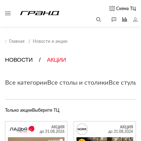
Схема ТЦ
Главная
Новости и акции
Все столы и
Мягкая
Свет
столики
мебель
НОВОСТИ
АКЦИИ
Бра
Г
Журнальные
Диваны
Люстры
Г
столы
Все категории
Все столы и столики
Кресла и мешки
Все стулья
с
Настольные
Консоли
Пуфы и
лампы
Кофейные
банкетки
Потолочные
столики
б
светильники
Только акции
Выберите ТЦ
Обеденные
Сад и дача
Светильники
столы
С
Светодиодные
Письменные
в
АКЦИЯ
АКЦИЯ
Аксессуары для
ленты
до 31.08.2026
до 31.08.2026
столы
сада
Споты