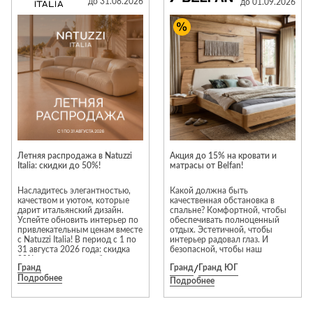
NORR - Комфорт, который
до 31.08.2026
до 01.09.2026
Стремянки
Душевые
останется с вами на долгие
А
Детская
каналы и трапы
годы.
в
Сушилки
мебель
Душевые
Б
Текстиль
ограждения и
Детские кровати
В
поддоны
Товары для
г
ванной комнаты
Детские
Радиаторы
матрасы
Хранение и
Раковины
п
порядок
Комоды и
Системы
тумбы
инсталляций
Столы и
Товары для
Летняя распродажа в Natuzzi
Акция до 15% на кровати и
Системы
надстройки
ремонта
Italia: скидки до 50%!
матрасы от Belfan!
скрытого
Стулья, кресла,
монтажа
Насладитесь элегантностью,
Какой должна быть
пуфы
Затирки и
качеством и уютом, которые
качественная обстановка в
Сливы и сифоны
гидроизоляция
дарит итальянский дизайн.
спальне? Комфортной, чтобы
Шкафы,
Успейте обновить интерьер по
обеспечивать полноценный
Смесители
привлекательным ценам вместе
стеллажи,
отдых. Эстетичной, чтобы
Камины
с Natuzzi Italia! В период с 1 по
интерьер радовал глаз. И
полки, сундуки
31 августа 2026 года: скидка
Унитазы
безопасной, чтобы наш
Клеи, герметики,
20% на весь заказ мебели и
организм не страдал от
жидкие гвозди,
Гранд
Гранд
/
Гранд ЮГ
декора из Италии; скидка до
вредных токсинов.
пены
Подробнее
50% на избранные модели в
Именно такую спальню из
Кровати,
Подробнее
наличии. Ждём вас в салоне
массива дерева предлагает
матрасы,
Лаки и краски
Natuzzi Italia в МТК «Гранд»,
купить компания «Белфан»! Мы
товары для
чтобы помочь выбрать
продаем мебель из