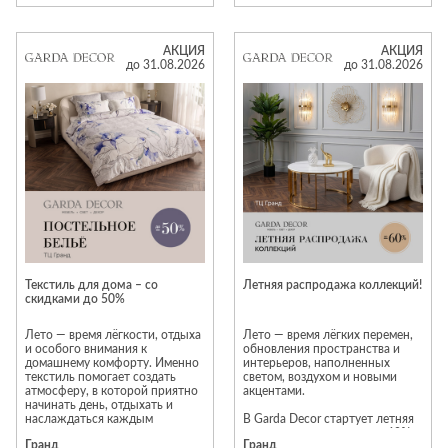
Garda Decor создана для того,
мебели по палитрам RAL и NCS.
чтобы сделать эти моменты по-
• Создание уютных гостиных,
настоящему комфортными,
функциональных спален и
АКЦИЯ
АКЦИЯ
сочетая выразительный дизайн,
продуманных детских комнат.
до 31.08.2026
до 31.08.2026
долговечные материалы и
безупречное качество
Для дизайнеров интерьеров:
исполнения.
Мы всегда открыты к
долгосрочному партнерству!
Приходите с проектами — мы
станем вашим надежным
В рамках специального
помощником в их реализации.
предложения избранные
Давайте вместе творить
модели доступны со скидками
красоту!
до 50%. Количество моделей,
участвующих в акции,
ограничено. Предложение
действует, пока изделия есть в
наличии.
Текстиль для дома – со
Летняя распродажа коллекций!
скидками до 50%
Лето — время лёгкости, отдыха
Лето — время лёгких перемен,
и особого внимания к
обновления пространства и
домашнему комфорту. Именно
интерьеров, наполненных
текстиль помогает создать
светом, воздухом и новыми
атмосферу, в которой приятно
акцентами.
начинать день, отдыхать и
наслаждаться каждым
В Garda Decor стартует летняя
моментом дома.
распродажа — скидки до 60%
Гранд
Гранд
на дизайнерские коллекции