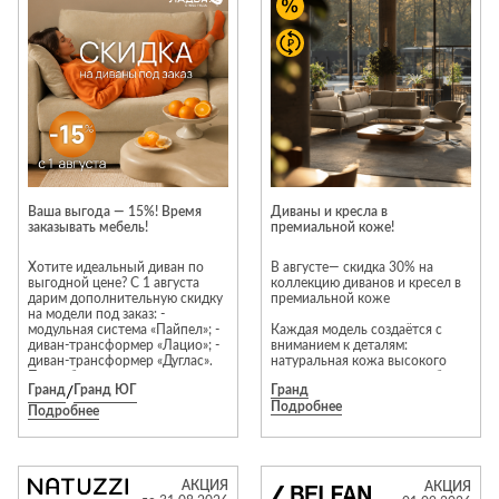
Приставные
н
Беседки,
столики
Торшеры
павильоны,
зонты
Сервировочные
Уличный свет
столики
Грили и очаги
Туалетные
Диваны
Товары для
столики
дома
Кресла и
шезлонги
Ароматы для
Все стулья
Мебель для
дома и
Ваша выгода — 15%! Время
Диваны и кресла в
ресторанов и
заказывать мебель!
премиальной коже!
косметика
Барные стулья
кафе
П
Бытовая химия
Хотите идеальный диван по
В августе— скидка 30% на
Стулья
Столы
выгодной цене? С 1 августа
коллекцию диванов и кресел в
Вешалки
дарим дополнительную скидку
премиальной коже
Табуреты
Стулья
Т
на модели под заказ: -
Гладильные
модульная система «Пайпел»; -
Каждая модель создаётся с
о
диван-трансформер «Лацио»; -
вниманием к деталям:
доски
диван-трансформер «Дуглас».
натуральная кожа высокого
Двери
Сантехника
Т
Подробные условия акции,
качества, возможность выбора
Декор
Гранд
/
Гранд ЮГ
Гранд
пожалуйста, уточняйте у
размеров с шагом 10 см,
Подробнее
продавцов-консультантов.
широкий выбор конфигураций,
Подробнее
Зеркала
Входные двери
Биде
а также комплектация
современными реклайнерами и
Ковры
Межкомнатные
Ванны
подогревом для максимального
двери
комфорта.
Посуда
Душ
АКЦИЯ
АКЦИЯ