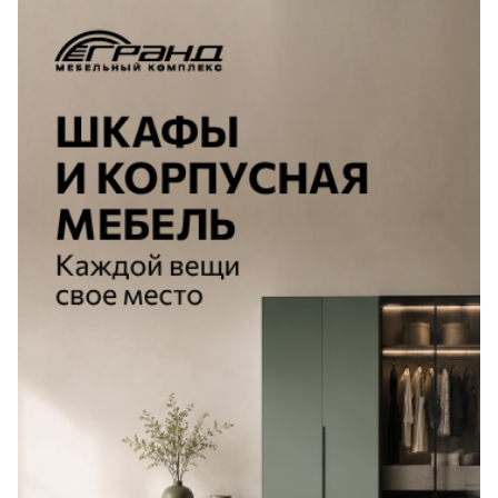
на импортную
Лепнина
сна
продукцию списание
бонусов не действует.
Напольные
покрытия
Кровати
Обои
Матрасы
Плитка
Товары для сна
Спецобувь
Кухонные
Спецодежда
гарнитуры
Средства
индивидуальной
защиты