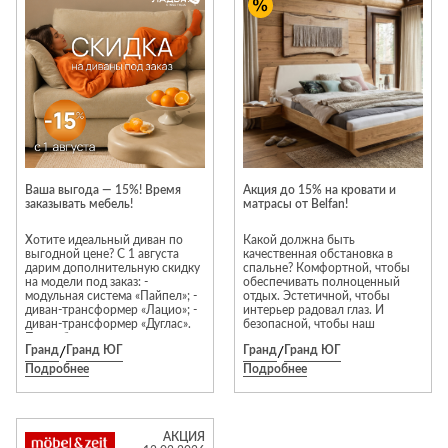
Приставные
н
Беседки,
столики
Торшеры
павильоны,
зонты
Сервировочные
Уличный свет
столики
Грили и очаги
Туалетные
Диваны
Товары для
столики
дома
Кресла и
шезлонги
Ароматы для
Все стулья
Мебель для
дома и
Ваша выгода — 15%! Время
Акция до 15% на кровати и
ресторанов и
заказывать мебель!
матрасы от Belfan!
косметика
Барные стулья
кафе
П
Бытовая химия
Хотите идеальный диван по
Какой должна быть
Стулья
Столы
выгодной цене? С 1 августа
качественная обстановка в
Вешалки
дарим дополнительную скидку
спальне? Комфортной, чтобы
Табуреты
Стулья
Т
на модели под заказ: -
обеспечивать полноценный
Гладильные
модульная система «Пайпел»; -
отдых. Эстетичной, чтобы
о
диван-трансформер «Лацио»; -
интерьер радовал глаз. И
доски
диван-трансформер «Дуглас».
безопасной, чтобы наш
Двери
Сантехника
Т
Подробные условия акции,
организм не страдал от
Декор
Гранд
/
Гранд ЮГ
Гранд
/
Гранд ЮГ
пожалуйста, уточняйте у
вредных токсинов.
продавцов-консультантов.
Именно такую спальню из
Подробнее
Подробнее
Зеркала
Входные двери
Биде
массива дерева предлагает
купить компания «Белфан»! Мы
Ковры
Межкомнатные
Ванны
продаем мебель из
двери
натурального дерева и шпона.
Посуда
Душ
Чтобы разные предметы
АКЦИЯ