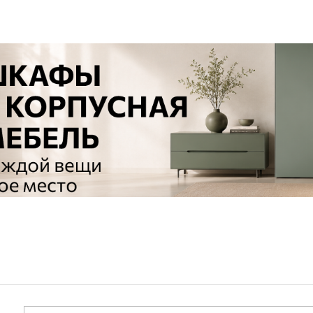
Сливы и сифоны
Сушилки
Смесители
Текстиль
Унитазы
Товары для 
Хранение и 
Свет
Товары для
зонты
Бра
Люстры
Затирки и г
Настольные лампы
Камины
Потолочные светильники
Клеи, гермет
пены
ов и кафе
Светильники
Лаки и краск
Светодиодные ленты
Лепнина
Споты
Напольные п
Торшеры
Обои
Уличный свет
Плитка