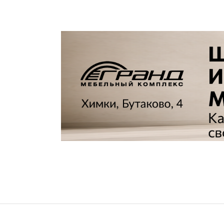
Все стулья
Кресла и мешки
Пуфы и банкетки
Барные стулья
Стулья
Сад и дача
Табуреты
Аксессуары для сада
Двери
Беседки, павильоны, 
Грили и очаги
Входные двери
Диваны
Межкомнатные двери
Кресла и шезлонги
Мебель для ресторан
Детская мебель
Столы
Детские кровати
Стулья
Детские матрасы
Комоды и тумбы
Столы и надстройки