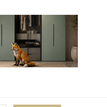
Комоды
Тумбы
ванной комнаты
порядок
Прикроватные тумбы
Тумбы для обуви
 ремонта
Тумбы под ТВ
идроизоляция
Электроника и бытовая
техника
ики, жидкие гвозди,
Аудио и видеотехника
и
Бытовая техника
Все для геймеров
окрытия
Игровые приставки