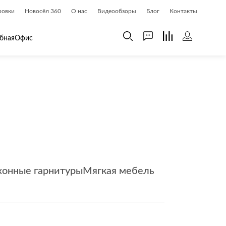
ровки
Новосёл 360
О нас
Видеообзоры
Блог
Контакты
бная
Офис
 дома
Шкафы
 дома и косметика
Газетницы
ия
Гардеробные системы
Книжные шкафы и библиотеки
доски
Прихожие
Стеллажи и витрины
хонные гарнитуры
Мягкая мебель
Шкафы навесные
Шкафы распашные
Шкафы-купе