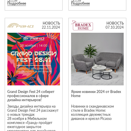
материалу и уважением к
Подробнее
Подробнее
создающей эффект дымки
вашему дому.
веков.
Основа коллекции —
постельное белье из
инновационной шелковистой
НОВОСТЬ
НОВОСТЬ
ткани SENSOTEX®. В
22.11.2024
07.10.2024
коллекцию также вошли
покрывала, фарфор, текстиль
для столовой, мраморные
аксессуары и интерьерные
ароматы.
Превратите свою спальню в
настоящий храм спокойствия.
Grand Design Fest 24 соберет
Яркие новинки 2024 от Bradex
профессионалов в сфере
Home
дизайна интерьеров!
Звезды дизайна интерьера на
Новинки в скандинавском
Grand Design Fest 24 расскажут
стиле в Bradex Home:
о новых трендах
коллекция двухместных
28 ноября в Мебельном
диванов и кресел Picasso
комплексе «Гранд» пройдет
ежегодное закрытое