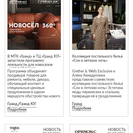
Приставные
н
Беседки,
столики
Торшеры
павильоны,
зонты
Сервировочные
Уличный свет
столики
Грили и очаги
Туалетные
Диваны
Товары для
столики
дома
Кресла и
шезлонги
Ароматы для
Все стулья
Мебель для
дома и
В МТК «Гранд» и ТЦ «Гранд ЮГ»
Коллекция постельного белья
ресторанов и
запустили программу
«Сон в летнюю ночь»
косметика
Барные стулья
кафе
лояльности для новосёлов
«НОВОСЁЛ 360°»
П
Бытовая химия
Программа объединяет
Grether & Wells Exclusive и
Стулья
Столы
продавцов товаров для
Алёна Ахмадуллина
Вешалки
ремонта, мебели, декора,
представили совместную
Табуреты
Стулья
Т
обучающий контент и
коллекцию постельного белья
Гладильные
специальные ценовые
«Сон в летнюю ночь» Эстетика
о
предложения в одном
моды перенесена в спальню,
доски
маршруте обустройства нового
превращая её в продолжение
Двери
Сантехника
Т
дома.
личного стиля. В основе
Декор
Гранд
/
Гранд ЮГ
Гранд
коллекции — уникальные
Подробнее
авторские цветочные принты
Подробнее
Зеркала
Входные двери
Биде
для двух комплектов белья и
декоративных наволочек.
Ковры
Межкомнатные
Ванны
Особое внимание уделено
двери
материалам. Коллекция
Посуда
Душ
выполнена из тенселя 300 TC —
НОВОСТЬ
НОВОСТЬ