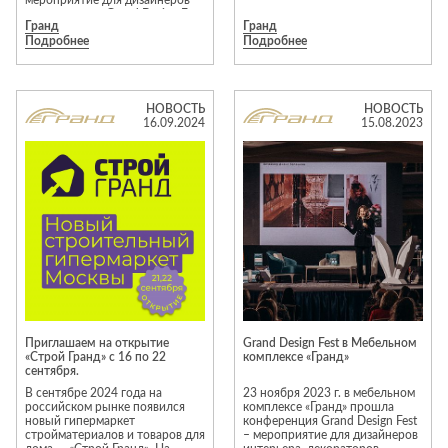
мероприятие для дизайнеров
интерьеров — Grand Design Fest
Гранд
Гранд
24, которое объединит
Подробнее
Подробнее
профессионалов в своей сфере.
Звезды дизайна выступят на
площадке с лекциями и
поделятся с участниками своим
опытом.
НОВОСТЬ
НОВОСТЬ
16.09.2024
15.08.2023
Приглашаем на открытие
Grand Design Fest в Мебельном
«Строй Гранд» с 16 по 22
комплексе «Гранд»
сентября.
В сентябре 2024 года на
23 ноября 2023 г. в мебельном
российском рынке появился
комплексе «Гранд» прошла
новый гипермаркет
конференция Grand Design Fest
стройматериалов и товаров для
– мероприятие для дизайнеров