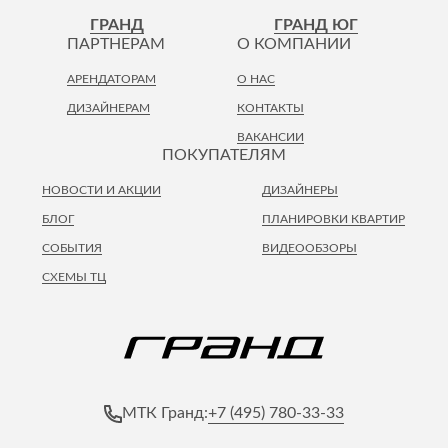
Лепнина
сна
ГРАНД
ГРАНД ЮГ
Напольные
ПАРТНЕРАМ
О КОМПАНИИ
покрытия
Кровати
АРЕНДАТОРАМ
О НАС
Обои
Матрасы
ДИЗАЙНЕРАМ
КОНТАКТЫ
Плитка
Товары для сна
ВАКАНСИИ
Спецобувь
ПОКУПАТЕЛЯМ
Кухонные
Спецодежда
гарнитуры
НОВОСТИ И АКЦИИ
ДИЗАЙНЕРЫ
Средства
индивидуальной
БЛОГ
ПЛАНИРОВКИ КВАРТИР
защиты
СОБЫТИЯ
ВИДЕООБЗОРЫ
СХЕМЫ ТЦ
+7 (495) 780-33-33
МТК Гранд: