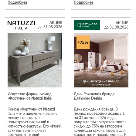
Подробнее
Подробнее
Moravio, Tomasella, Alf, Vaccari
вам бесплатную сборку
Cav. Giovanni, Volpi, Stosa и
Торопитесь, акция действует
многие другие. «Галерея»
только до конца августа.
работает исключительно с
Успейте заказать мебель вашей
элитной итальянской мебелью,
мечты по лучшей цене!
АКЦИЯ
АКЦИЯ
предлагая клиентам
до 31.08.2026
до 31.08.2026
актуальные интерьерные
решения. Предложение
действительно с 1 по 31
августа 2026 года.
*Подробности и ассортимент
уточняйте в салоне «Галерея».
Салон «Галерея» в МТК «Гранд».
Вход №3, этаж 3
Искусство формы: комод
День Рождения бренда
«Фортуна» от Natuzzi Italia
Дятьково Design
Комод «Фортуна» от Natuzzi
День рождения бренда. В
Italia – это идеальный баланс
период проведения акции, с 1
между строгостью
по 31 августа 2026 года,
геометрических линий и
покупателям предоставляются
мягкостью фактуры. Его чёткий,
скидки до 75% на авторские
архитектурный силуэт
коллекции кухонь, мебель для
смягчается тёплой
жилых зон и товары для сна. В