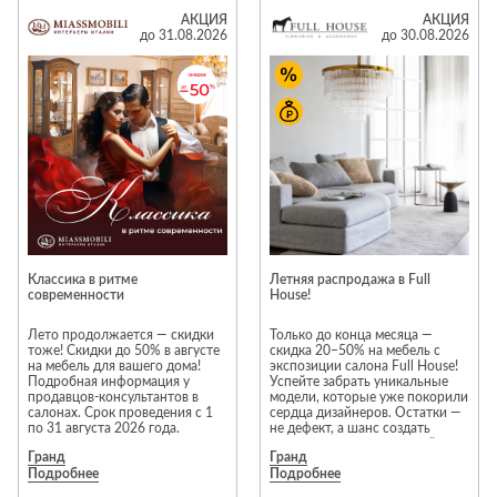
и современности моделей. В
Лепнина
сна
акции участвуют
АКЦИЯ
АКЦИЯ
исключительно новые
до 31.08.2026
до 30.08.2026
Напольные
предметы интерьера. Каждая
покрытия
Кровати
модель проходит тщательную
проверку перед продажей;
Обои
Матрасы
гарантия производителя
распространяется на всю
Плитка
Товары для сна
мебель из раздела
«Распродажа».
Спецобувь
Предложение действует в
Кухонные
Спецодежда
фирменных салонах Neopolis
гарнитуры
Casa на 1 и 3 этажах 2 корпуса
ТЦ «Гранд».
Средства
индивидуальной
Ассортимент раздела
защиты
«Распродажа» постоянно
Классика в ритме
Летняя распродажа в Full
меняется. Некоторые модели
современности
House!
представлены в единственном
экземпляре, поэтому
рекомендуем не откладывать
Лето продолжается — скидки
Только до конца месяца —
покупку.
тоже! Скидки до 50% в августе
скидка 20–50% на мебель с
на мебель для вашего дома!
экспозиции салона Full House!
*Акция действует с 1 по 31
Подробная информация у
Успейте забрать уникальные
августа. Скидки не
продавцов-консультантов в
модели, которые уже покорили
суммируются с другими
салонах. Срок проведения с 1
сердца дизайнеров. Остатки —
акционными предложениями.
по 31 августа 2026 года.
не дефект, а шанс создать
Подробности предложения
интерьер мечты с выгодой.
уточняйте у менеджеров
Гранд
Гранд
Торопитесь — количество
салонов Neopolis Casa
Подробнее
Подробнее
ограничено!