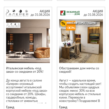
АКЦИЯ
АКЦИЯ
до 31.08.2026
до 31.08.2026
Итальянская мебель «под
Обустраиваем дом мечты со
заказ» со скидками от 20%!
скидкой!
До конца августа в салоне
Август — идеальное время,
«Галерея» огромный
чтобы создать настоящий уют!
ассортимент итальянской
Мы объявляем сезон щедрых
корпусной мебели «под заказ»
скидок: минус 30% на всю
со скидками от 20%. Шкафы,
корпусную мебель и стильные
гардеробные, комоды,
кухни. Переехали в
стеллажи от именитых
новостройку? Поздравляем! В
итальянских брендов: Alf DaFe,
честь новоселья мы возьмем
Гранд
Гранд
Ferretti&Ferretti , Antonelli
всю рутину на себя и подарим