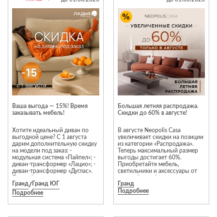
полотна тюлей и штор.
Стремянки
Душевые
А
Детская
каналы и трапы
Срок реализации заказа — 7
в
Сушилки
мебель
рабочих дней. В указанный
срок оказываются услуги
Душевые
Б
Текстиль
только по пошиву изделий.
ограждения и
Детские кровати
В
поддоны
Товары для
Предложение суммируется с
г
привилегиями по программе
ванной комнаты
Детские
Радиаторы
лояльности.
матрасы
Хранение и
Раковины
Подробную информацию вы
п
порядок
Комоды и
можете получить в Togas
Системы
Ателье на 1 этаже
тумбы
инсталляций
Столы и
Товары для
Ваша выгода — 15%! Время
Большая летняя распродажа.
Системы
заказывать мебель!
надстройки
Скидки до 60% в августе!
ремонта
скрытого
Стулья, кресла,
Хотите идеальный диван по
В августе Neopolis Casa
монтажа
пуфы
Затирки и
выгодной цене? С 1 августа
увеличивает скидки на позиции
дарим дополнительную скидку
из категории «Распродажа».
Сливы и сифоны
гидроизоляция
Шкафы,
на модели под заказ: -
Теперь максимальный размер
модульная система «Пайпел»; -
выгоды достигает 60%.
Смесители
стеллажи,
Камины
диван-трансформер «Лацио»; -
Приобретайте мебель,
полки, сундуки
диван-трансформер «Дуглас».
светильники и аксессуары от
Унитазы
Клеи, герметики,
Подробные условия акции,
европейских брендов на
жидкие гвозди,
Гранд
/
Гранд ЮГ
Гранд
пожалуйста, уточняйте у
привлекательных условиях!*
Подробнее
продавцов-консультантов.
пены
Подробнее
Кровати,
Преимущества выбора мебели
матрасы,
из категории «Распродажа»:
Лаки и краски
гарантия отличного состояния
товары для