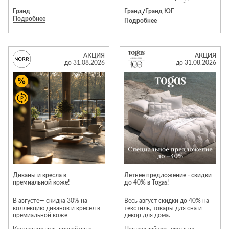
поверхностью дерева, создавая
акции участвуют: мебельные
Гранд
Гранд
/
Гранд ЮГ
визуальный контраст, который
коллекции для жилых зон Este,
Подробнее
сразу притягивает внимание.
Savona, Elegante, Alivio, Altera,
Подробнее
Размеры: 220 × 72 × 50 см
Turin, Boston, Bruno, Vela, Tiara,
Материал: дерево «Wood
Arta, Monako, Napoli, Teramo;
Tobacco» Цена со скидкой 40%
авторские коллекции кухонь
– 617 274 руб. Ждём вас в
Cartizze, Barolo, Bruno, Greco,
салоне Natuzzi Italia в МТК
Uniline, Bridge, Terra, Canti,
АКЦИЯ
АКЦИЯ
«Гранд», чтобы помочь выбрать
Kantri и Antella; мягкие
до 31.08.2026
до 31.08.2026
идеальную мебель!
интерьерные кровати; мягкая
мебель Antau, Arden, Bioko,
Brela, Gleno, Kayan, Lanz, Nile,
Omish, Solin, Talla, Tokka, Trim,
Tyrol, Baffin и Bioko; матрасы,
подушки, одеяла и защитные
чехлы. Подробности у
продавцов‑консультантов и на
сайте dyatkovo.ru.
Диваны и кресла в
Летнее предложение - скидки
премиальной коже!
до 40% в Togas!
В августе— скидка 30% на
Весь август скидки до 40% на
коллекцию диванов и кресел в
текстиль, товары для сна и
премиальной коже
декор для дома.