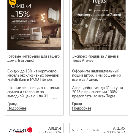
Приставные
н
Беседки,
столики
Торшеры
павильоны,
зонты
Сервировочные
Уличный свет
столики
Грили и очаги
Туалетные
Диваны
Товары для
столики
дома
Кресла и
шезлонги
Ароматы для
Все стулья
Мебель для
дома и
Готовые интерьеры для вашего
Экспресс-пошив за 7 дней в
ресторанов и
дома. Выгодно!
Togas Ателье
косметика
Барные стулья
кафе
П
Бытовая химия
Скидки до 15% на корпусную
Оформите индивидуальный
Стулья
Столы
мебель эксклюзивных брендов
пошив штор, и мы сошьем их
Вешалки
Fratelli Barri и MOD Interiors.
всего за 7 дней.
Табуреты
Стулья
Т
Гладильные
Готовые решения для гостиных,
Акция действует до 31 августа
о
спален и столовых по
2026 г. при внесении 100%
доски
выгодной цене с 1 по 31
предоплаты во всех Togas
Двери
Сантехника
Т
августа для посетителей МТК
Ателье в Москве.
Декор
Гранд
Гранд
«Гранд».
Подробнее
Подробнее
В предложении участвует
Зеркала
Входные двери
Биде
избранный ассортимент тканей
и шторных лент.
Ковры
Межкомнатные
Ванны
двери
Предложение
Посуда
Душ
АКЦИЯ
АКЦИЯ
распространяется на прямые
до 31.08.2026
до 31.08.2026