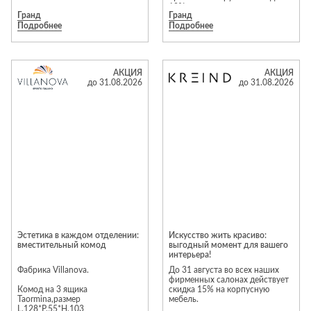
10%.
Гранд
Гранд
Подробнее
Подробнее
Предложение действует до 31
августа 2026 года.
Предложение действует до 31
августа 2026 года.
Подробности уточняйте у
АКЦИЯ
АКЦИЯ
менеджеров салона
Подробности уточняйте у
до 31.08.2026
до 31.08.2026
менеджеров салона
Эстетика в каждом отделении:
Искусство жить красиво:
вместительный комод
выгодный момент для вашего
интерьера!
Фабрика Villanova.
До 31 августа во всех наших
фирменных салонах действует
Комод на 3 ящика
скидка 15% на корпусную
Taormina,размер
мебель.
L.128*P.55*H.103