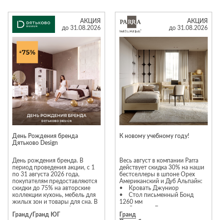
многие другие. «Галерея»
только до конца августа.
работает исключительно с
Успейте заказать мебель вашей
элитной итальянской мебелью,
мечты по лучшей цене!
АКЦИЯ
АКЦИЯ
предлагая клиентам
до 31.08.2026
до 31.08.2026
актуальные интерьерные
решения. Предложение
действительно с 1 по 31
августа 2026 года.
*Подробности и ассортимент
уточняйте в салоне «Галерея».
Салон «Галерея» в МТК «Гранд».
Вход №3, этаж 3
День Рождения бренда
К новому учебному году!
Дятьково Design
День рождения бренда. В
Весь август в компании Parra
период проведения акции, с 1
действует скидка 30% на наши
по 31 августа 2026 года,
бестселлеры в шпоне Орех
покупателям предоставляются
Американский и Дуб Альпайн:
скидки до 75% на авторские
• Кровать Джуниор
коллекции кухонь, мебель для
• Стол письменный Бонд
жилых зон и товары для сна. В
1260 мм
акции участвуют: мебельные
• Стеллаж Бук
Гранд
/
Гранд ЮГ
Гранд
коллекции для жилых зон Este,