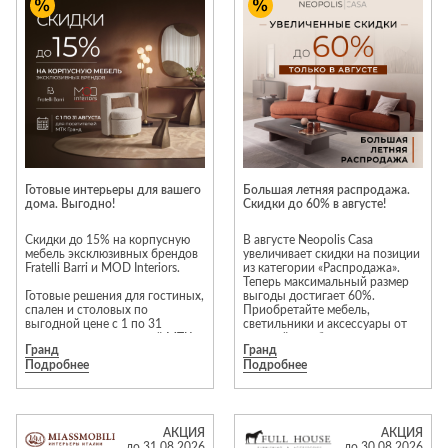
Приставные
н
Беседки,
столики
Торшеры
павильоны,
зонты
Сервировочные
Уличный свет
столики
Грили и очаги
Туалетные
Диваны
Товары для
столики
дома
Кресла и
шезлонги
Ароматы для
Все стулья
Мебель для
дома и
Готовые интерьеры для вашего
Большая летняя распродажа.
ресторанов и
дома. Выгодно!
Скидки до 60% в августе!
косметика
Барные стулья
кафе
П
Бытовая химия
Скидки до 15% на корпусную
В августе Neopolis Casa
Стулья
Столы
мебель эксклюзивных брендов
увеличивает скидки на позиции
Вешалки
Fratelli Barri и MOD Interiors.
из категории «Распродажа».
Табуреты
Стулья
Т
Теперь максимальный размер
Гладильные
Готовые решения для гостиных,
выгоды достигает 60%.
о
спален и столовых по
Приобретайте мебель,
доски
выгодной цене с 1 по 31
светильники и аксессуары от
Двери
Сантехника
Т
августа для посетителей МТК
европейских брендов на
Декор
Гранд
Гранд
«Гранд».
привлекательных условиях!*
Подробнее
Подробнее
Зеркала
Входные двери
Биде
Преимущества выбора мебели
из категории «Распродажа»:
Ковры
Межкомнатные
Ванны
гарантия отличного состояния
двери
и современности моделей. В
Посуда
Душ
АКЦИЯ
АКЦИЯ
акции участвуют
до 31.08.2026
до 30.08.2026