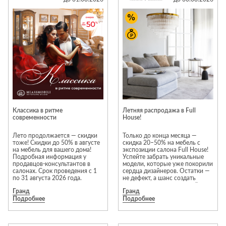
исключительно новые
Стремянки
Душевые
предметы интерьера. Каждая
А
Детская
каналы и трапы
модель проходит тщательную
в
Сушилки
мебель
проверку перед продажей;
гарантия производителя
Душевые
Б
Текстиль
распространяется на всю
ограждения и
мебель из раздела
Детские кровати
В
поддоны
Товары для
«Распродажа».
г
ванной комнаты
Детские
Радиаторы
Предложение действует в
матрасы
фирменных салонах Neopolis
Хранение и
Раковины
Casa на 1 и 3 этажах 2 корпуса
п
порядок
Комоды и
ТЦ «Гранд».
Системы
тумбы
Ассортимент раздела
инсталляций
«Распродажа» постоянно
Столы и
Товары для
Классика в ритме
Летняя распродажа в Full
меняется. Некоторые модели
Системы
современности
надстройки
House!
ремонта
представлены в единственном
скрытого
экземпляре, поэтому
Стулья, кресла,
рекомендуем не откладывать
Лето продолжается — скидки
Только до конца месяца —
монтажа
пуфы
Затирки и
покупку.
тоже! Скидки до 50% в августе
скидка 20–50% на мебель с
на мебель для вашего дома!
экспозиции салона Full House!
Сливы и сифоны
гидроизоляция
Шкафы,
*Акция действует с 1 по 31
Подробная информация у
Успейте забрать уникальные
августа. Скидки не
продавцов-консультантов в
модели, которые уже покорили
Смесители
стеллажи,
Камины
суммируются с другими
салонах. Срок проведения с 1
сердца дизайнеров. Остатки —
полки, сундуки
акционными предложениями.
по 31 августа 2026 года.
не дефект, а шанс создать
Унитазы
Клеи, герметики,
Подробности предложения
интерьер мечты с выгодой.
жидкие гвозди,
Гранд
Гранд
уточняйте у менеджеров
Торопитесь — количество
Подробнее
салонов Neopolis Casa
Подробнее
ограничено!
пены
Кровати,
матрасы,
Лаки и краски
товары для