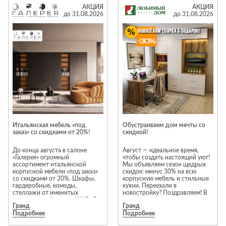
Лепнина
сна
АКЦИЯ
АКЦИЯ
до 31.08.2026
до 31.08.2026
Напольные
покрытия
Кровати
Обои
Матрасы
Плитка
Товары для сна
Спецобувь
Кухонные
Спецодежда
гарнитуры
Средства
индивидуальной
защиты
Итальянская мебель «под
Обустраиваем дом мечты со
заказ» со скидками от 20%!
скидкой!
До конца августа в салоне
Август — идеальное время,
«Галерея» огромный
чтобы создать настоящий уют!
ассортимент итальянской
Мы объявляем сезон щедрых
корпусной мебели «под заказ»
скидок: минус 30% на всю
со скидками от 20%. Шкафы,
корпусную мебель и стильные
гардеробные, комоды,
кухни. Переехали в
стеллажи от именитых
новостройку? Поздравляем! В
итальянских брендов: Alf DaFe,
честь новоселья мы возьмем
Гранд
Гранд
Ferretti&Ferretti , Antonelli
всю рутину на себя и подарим
Подробнее
Подробнее
Moravio, Tomasella, Alf, Vaccari
вам бесплатную сборку
Cav. Giovanni, Volpi, Stosa и
Торопитесь, акция действует