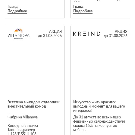
10%.
Гранд
Гранд
Подробнее
Подробнее
Предложение действует до 31
августа 2026 года.
Предложение действует до 31
августа 2026 года.
Подробности уточняйте у
АКЦИЯ
АКЦИЯ
менеджеров салона
Подробности уточняйте у
до 31.08.2026
до 31.08.2026
менеджеров салона
Эстетика в каждом отделении:
Искусство жить красиво:
вместительный комод
выгодный момент для вашего
интерьера!
Фабрика Villanova.
До 31 августа во всех наших
фирменных салонах действует
Комод на 3 ящика
скидка 15% на корпусную
Taormina,размер
мебель.
L.128*P.55*H.103