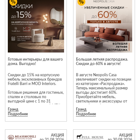
Приставные
н
Беседки,
столики
Торшеры
павильоны,
зонты
Сервировочные
Уличный свет
столики
Грили и очаги
Туалетные
Диваны
Товары для
столики
дома
Кресла и
шезлонги
Ароматы для
Все стулья
Мебель для
дома и
Готовые интерьеры для вашего
Большая летняя распродажа.
ресторанов и
дома. Выгодно!
Скидки до 60% в августе!
косметика
Барные стулья
кафе
П
Бытовая химия
Скидки до 15% на корпусную
В августе Neopolis Casa
Стулья
Столы
мебель эксклюзивных брендов
увеличивает скидки на позиции
Вешалки
Fratelli Barri и MOD Interiors.
из категории «Распродажа».
Табуреты
Стулья
Т
Теперь максимальный размер
Гладильные
Готовые решения для гостиных,
выгоды достигает 60%.
о
спален и столовых по
Приобретайте мебель,
доски
выгодной цене с 1 по 31
светильники и аксессуары от
Двери
Сантехника
Т
августа для посетителей МТК
европейских брендов на
Декор
Гранд
Гранд
«Гранд».
привлекательных условиях!*
Подробнее
Подробнее
Зеркала
Входные двери
Биде
Преимущества выбора мебели
из категории «Распродажа»:
Ковры
Межкомнатные
Ванны
гарантия отличного состояния
двери
и современности моделей. В
Посуда
Душ
АКЦИЯ
АКЦИЯ
акции участвуют
до 31.08.2026
до 30.08.2026