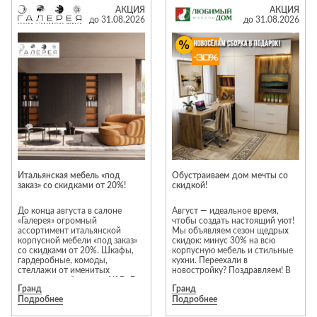
Лепнина
сна
АКЦИЯ
АКЦИЯ
до 31.08.2026
до 31.08.2026
Напольные
покрытия
Кровати
Обои
Матрасы
Плитка
Товары для сна
Спецобувь
Кухонные
Спецодежда
гарнитуры
Средства
индивидуальной
защиты
Итальянская мебель «под
Обустраиваем дом мечты со
заказ» со скидками от 20%!
скидкой!
До конца августа в салоне
Август — идеальное время,
«Галерея» огромный
чтобы создать настоящий уют!
ассортимент итальянской
Мы объявляем сезон щедрых
корпусной мебели «под заказ»
скидок: минус 30% на всю
со скидками от 20%. Шкафы,
корпусную мебель и стильные
гардеробные, комоды,
кухни. Переехали в
стеллажи от именитых
новостройку? Поздравляем! В
итальянских брендов: Alf DaFe,
честь новоселья мы возьмем
Гранд
Гранд
Ferretti&Ferretti , Antonelli
всю рутину на себя и подарим
Подробнее
Подробнее
Moravio, Tomasella, Alf, Vaccari
вам бесплатную сборку
Cav. Giovanni, Volpi, Stosa и
Торопитесь, акция действует