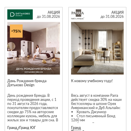
многие другие. «Галерея»
только до конца августа.
работает исключительно с
Успейте заказать мебель вашей
элитной итальянской мебелью,
мечты по лучшей цене!
АКЦИЯ
АКЦИЯ
предлагая клиентам
до 31.08.2026
до 31.08.2026
актуальные интерьерные
решения. Предложение
действительно с 1 по 31
августа 2026 года.
*Подробности и ассортимент
уточняйте в салоне «Галерея».
Салон «Галерея» в МТК «Гранд».
Вход №3, этаж 3
День Рождения бренда
К новому учебному году!
Дятьково Design
День рождения бренда. В
Весь август в компании Parra
период проведения акции, с 1
действует скидка 30% на наши
по 31 августа 2026 года,
бестселлеры в шпоне Орех
покупателям предоставляются
Американский и Дуб Альпайн:
скидки до 75% на авторские
• Кровать Джуниор
коллекции кухонь, мебель для
• Стол письменный Бонд
жилых зон и товары для сна. В
1260 мм
акции участвуют: мебельные
• Стеллаж Бук
Гранд
/
Гранд ЮГ
Гранд
коллекции для жилых зон Este,