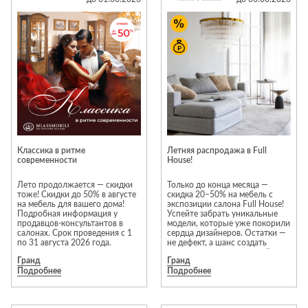
исключительно новые
Стремянки
Душевые
предметы интерьера. Каждая
А
Детская
каналы и трапы
модель проходит тщательную
в
Сушилки
мебель
проверку перед продажей;
гарантия производителя
Душевые
Б
Текстиль
распространяется на всю
ограждения и
мебель из раздела
Детские кровати
В
поддоны
Товары для
«Распродажа».
г
ванной комнаты
Детские
Радиаторы
Предложение действует в
матрасы
фирменных салонах Neopolis
Хранение и
Раковины
Casa на 1 и 3 этажах 2 корпуса
п
порядок
Комоды и
ТЦ «Гранд».
Системы
тумбы
Ассортимент раздела
инсталляций
«Распродажа» постоянно
Столы и
Товары для
Классика в ритме
Летняя распродажа в Full
меняется. Некоторые модели
Системы
современности
надстройки
House!
ремонта
представлены в единственном
скрытого
экземпляре, поэтому
Стулья, кресла,
рекомендуем не откладывать
Лето продолжается — скидки
Только до конца месяца —
монтажа
пуфы
Затирки и
покупку.
тоже! Скидки до 50% в августе
скидка 20–50% на мебель с
на мебель для вашего дома!
экспозиции салона Full House!
Сливы и сифоны
гидроизоляция
Шкафы,
*Акция действует с 1 по 31
Подробная информация у
Успейте забрать уникальные
августа. Скидки не
продавцов-консультантов в
модели, которые уже покорили
Смесители
стеллажи,
Камины
суммируются с другими
салонах. Срок проведения с 1
сердца дизайнеров. Остатки —
полки, сундуки
акционными предложениями.
по 31 августа 2026 года.
не дефект, а шанс создать
Унитазы
Клеи, герметики,
Подробности предложения
интерьер мечты с выгодой.
жидкие гвозди,
Гранд
Гранд
уточняйте у менеджеров
Торопитесь — количество
Подробнее
салонов Neopolis Casa
Подробнее
ограничено!
пены
Кровати,
матрасы,
Лаки и краски
товары для