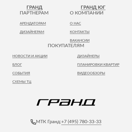
Лепнина
сна
ГРАНД
ГРАНД ЮГ
Напольные
ПАРТНЕРАМ
О КОМПАНИИ
покрытия
Кровати
АРЕНДАТОРАМ
О НАС
Обои
Матрасы
ДИЗАЙНЕРАМ
КОНТАКТЫ
Плитка
Товары для сна
ВАКАНСИИ
Спецобувь
ПОКУПАТЕЛЯМ
Кухонные
Спецодежда
гарнитуры
НОВОСТИ И АКЦИИ
ДИЗАЙНЕРЫ
Средства
индивидуальной
БЛОГ
ПЛАНИРОВКИ КВАРТИР
защиты
СОБЫТИЯ
ВИДЕООБЗОРЫ
СХЕМЫ ТЦ
+7 (495) 780-33-33
МТК Гранд: