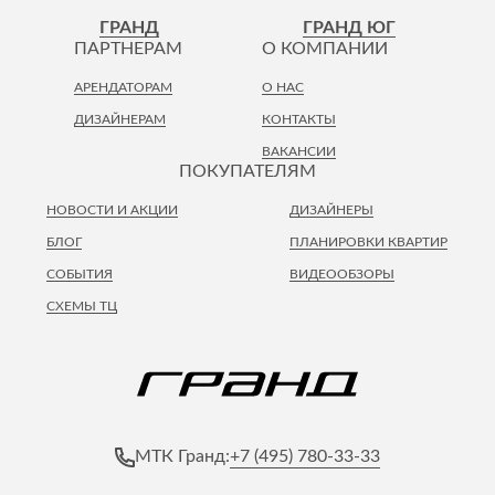
Лепнина
сна
ГРАНД
ГРАНД ЮГ
Напольные
ПАРТНЕРАМ
О КОМПАНИИ
покрытия
Кровати
АРЕНДАТОРАМ
О НАС
Обои
Матрасы
ДИЗАЙНЕРАМ
КОНТАКТЫ
Плитка
Товары для сна
ВАКАНСИИ
Спецобувь
ПОКУПАТЕЛЯМ
Кухонные
Спецодежда
гарнитуры
НОВОСТИ И АКЦИИ
ДИЗАЙНЕРЫ
Средства
индивидуальной
БЛОГ
ПЛАНИРОВКИ КВАРТИР
защиты
СОБЫТИЯ
ВИДЕООБЗОРЫ
СХЕМЫ ТЦ
+7 (495) 780-33-33
МТК Гранд: