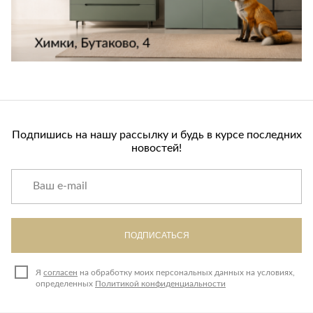
Лепнина
сна
Напольные
покрытия
Кровати
Обои
Матрасы
Плитка
Товары для сна
Спецобувь
Кухонные
Спецодежда
гарнитуры
Подпишись на нашу рассылку и будь в курсе последних
Средства
новостей!
индивидуальной
защиты
ПОДПИСАТЬСЯ
Я
согласен
на обработку моих персональных данных на условиях,
определенных
Политикой конфиденциальности