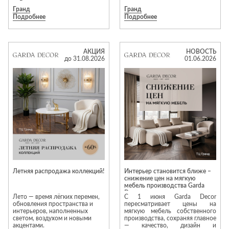
• Реализация проектов
моментом дома.
Гранд
Гранд
полного оснащения квартир и
Подробнее
Подробнее
домов.
• Индивидуальная покраска
мебели по палитрам RAL и NCS.
В течение всего лета в Garda
• Создание уютных гостиных,
Decor действуют скидки до 50%
функциональных спален и
на текстиль для дома.
АКЦИЯ
НОВОСТЬ
продуманных детских комнат.
до 31.08.2026
01.06.2026
Для дизайнеров интерьеров:
Мы всегда открыты к
В акции участвуют одеяла и
долгосрочному партнерству!
подушки, постельное бельё,
Приходите с проектами — мы
полотенца и декоративный
станем вашим надежным
текстиль. Натуральные
помощником в их реализации.
материалы, актуальные
Давайте вместе творить
оттенки, приятные фактуры и
красоту!
качественное исполнение
позволяют легко обновить
интерьер и добавить больше
комфорта в повседневную
жизнь.
Летняя распродажа коллекций!
Интерьер становится ближе –
снижение цен на мягкую
мебель производства Garda
Decor
Лето — время лёгких перемен,
С 1 июня Garda Decor
обновления пространства и
пересматривает цены на
интерьеров, наполненных
мягкую мебель собственного
светом, воздухом и новыми
производства, сохраняя главное
акцентами.
— качество, дизайн и