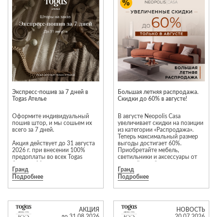
Приставные
н
Беседки,
столики
Торшеры
павильоны,
зонты
Сервировочные
Уличный свет
столики
Грили и очаги
Туалетные
Диваны
Товары для
столики
дома
Кресла и
шезлонги
Ароматы для
Все стулья
Мебель для
дома и
Экспресс-пошив за 7 дней в
Большая летняя распродажа.
ресторанов и
Togas Ателье
Скидки до 60% в августе!
косметика
Барные стулья
кафе
П
Бытовая химия
Оформите индивидуальный
В августе Neopolis Casa
Стулья
Столы
пошив штор, и мы сошьем их
увеличивает скидки на позиции
Вешалки
всего за 7 дней.
из категории «Распродажа».
Табуреты
Стулья
Т
Теперь максимальный размер
Гладильные
Акция действует до 31 августа
выгоды достигает 60%.
о
2026 г. при внесении 100%
Приобретайте мебель,
доски
предоплаты во всех Togas
светильники и аксессуары от
Двери
Сантехника
Т
Ателье в Москве.
европейских брендов на
Декор
Гранд
Гранд
привлекательных условиях!*
Подробнее
Подробнее
В предложении участвует
Зеркала
Входные двери
Биде
избранный ассортимент тканей
Преимущества выбора мебели
и шторных лент.
из категории «Распродажа»:
Ковры
Межкомнатные
Ванны
гарантия отличного состояния
двери
Предложение
и современности моделей. В
Посуда
Душ
АКЦИЯ
НОВОСТЬ
распространяется на прямые
акции участвуют
до 31.08.2026
20.07.2026