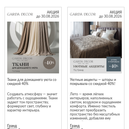
приобрести авторскую мебель
Garda Decor создана для того,
европейского качества для
чтобы сделать эти моменты по-
гостиной, спальни, кухни и
настоящему комфортными,
АКЦИЯ
АКЦИЯ
прихожей по очень выгодным
сочетая выразительный дизайн,
до 30.08.2026
до 30.08.2026
ценам.
долговечные материалы и
В распродаже вас ждут:
безупречное качество
● журнальные и кофейные
исполнения.
столики;
● диваны и кресла;
● стулья и пуфы;
● комоды, консоли, тумбы;
В рамках специального
● дизайнерские светильники;
предложения избранные
● зеркала, статуэтки, вазы,
модели доступны со скидками
настенный декор.
до 50%. Количество моделей,
Предметы из ценных пород
участвующих в акции,
древесины, натурального
ограничено. Предложение
камня, металла и стекла
действует, пока изделия есть в
впишутся в любой
наличии.
современный или классический
интерьер и порадуют
Ткани для домашнего уюта со
Уютные акценты — шторы и
долговечностью.
скидкой 40%
покрывала со скидкой 40%!
Всю мебель из салона можно
заказать с доставкой на дом.
Создавать атмосферу — значит
Лето — время лёгких
работать с ощущениями. Ткани
интерьеров, наполненных
задают тон пространству,
светом, воздухом и ощущением
формируют свет, глубину и
комфорта. Именно текстиль
характер интерьера.
помогает преобразить
пространство без масштабных
изменений, добавляя ему
завершённость и
Гранд
Гранд
До 31 августа включительно —
индивидуальность.