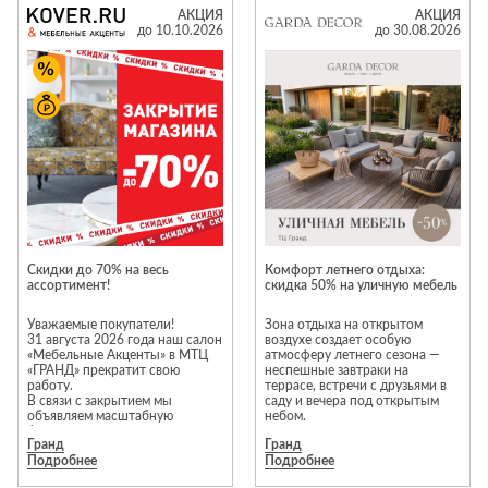
избранный ассортимент во всех
остается верным своей
Лепнина
сна
АКЦИЯ
АКЦИЯ
бутиках Togas.
философии эстетичного образа
до 10.10.2026
до 30.08.2026
жизни, показывая, как изящно
Напольные
Предложение не суммируется с
интегрировать комфорт в
покрытия
Кровати
другими акциями и
путешествия: натуральные
предложениями.
материалы, продуманные
Обои
Матрасы
силуэты и инновационные
Бонусы по программе
волокна.
Плитка
Товары для сна
лояльности не начисляются и
не списываются на товары,
Контраст белых скал и чистой
Спецобувь
купленные со скидкой.
бирюзовой воды стал
естественным продолжением
Кухонные
Спецодежда
Количество товаров,
цветовой палитры коллекций.
гарнитуры
участвующих в акции,
Легкие ткани повторяют
ограничено.
движения морского бриза, а
Средства
природные оттенки передают
индивидуальной
Подробную информацию об
атмосферу острова Милос, где
защиты
акции можно узнать в бутике
каждая деталь пребывает в
Cкидки до 70% на весь
Комфорт летнего отдыха:
Togas на 1 этаже
идеальном равновесии.
ассортимент!
скидка 50% на уличную мебель
Летняя коллекция Togas — это
источник вдохновения, в
Уважаемые покупатели!
Зона отдыха на открытом
котором сочетаются греческое
31 августа 2026 года наш салон
воздухе создает особую
наследие и элегантность,
«Мебельные Акценты» в МТЦ
атмосферу летнего сезона —
рожденная временем.
«ГРАНД» прекратит свою
неспешные завтраки на
работу.
террасе, встречи с друзьями в
Погрузитесь в эстетику
В связи с закрытием мы
саду и вечера под открытым
комфортного отдыха в бутике
объявляем масштабную
небом.
Togas на 1 этаже торгового
финальную распродажу 一
Гранд
Гранд
центра «Гранд».
скидки от 50% до 70% на весь
Подробнее
Подробнее
ликвидируемый ассортимент!
Не упустите последний шанс
Коллекция уличной мебели