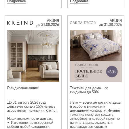
Подробнее
Подробнее
скидка 40% на ассортимент
тканей из складской
программы: портьерные и
тюлевые решения для
Специальное предложение на
оформления дома.
портьеры, тюли и покрывала в
АКЦИЯ
АКЦИЯ
наличии, сшитые в нашем
до 31.08.2026
до 31.08.2026
ателье — скидка 40%.
В коллекции — фактуры и
оттенки, которые позволяют
точно выстроить настроение
Готовые изделия высокого
пространства и подчеркнуть
качества позволяют быстро
его индивидуальность.
обновить интерьер к новому
Индивидуальный подбор — для
сезону: подчеркнуть окна
интерьеров, в которых важна
лёгкими тюлями, добавить
каждая деталь.
выразительность шторами или
создать более уютную
атмосферу в спальне с
помощью стильного
покрывала.
Грандиозная акция!
Текстиль для дома – со
скидками до 50%
Предложение действует до 31
августа включительно.
До 31 августа 2026 года
Лето — время лёгкости, отдыха
действует скидка 15% на весь
и особого внимания к
ассортимент компании Kreind!
домашнему комфорту. Именно
текстиль помогает создать
Наши возможности для вас:
атмосферу, в которой приятно
• Изготовление встроенной
начинать день, отдыхать и
мебели любой сложности.
наслаждаться каждым