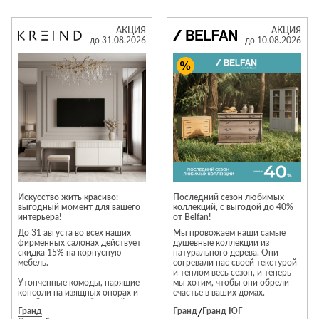
августа 2026 года.
августа 2026 года.
АКЦИЯ
АКЦИЯ
Подробности уточняйте у
Подробности уточняйте у
до 31.08.2026
до 10.08.2026
менеджеров салона
менеджеров салона
Искусство жить красиво:
Последний сезон любимых
выгодный момент для вашего
коллекций, с выгодой до 40%
интерьера!
от Belfan!
До 31 августа во всех наших
Мы провожаем наши самые
фирменных салонах действует
душевные коллекции из
скидка 15% на корпусную
натурального дерева. Они
мебель.
согревали нас своей текстурой
и теплом весь сезон, и теперь
Утонченные комоды, парящие
мы хотим, чтобы они обрели
консоли на изящных опорах и
счастье в ваших домах.
дизайнерские тумбы — сейчас
Гранд
Гранд
/
Гранд ЮГ
идеальный момент, чтобы
В честь этого мы дарим Вам