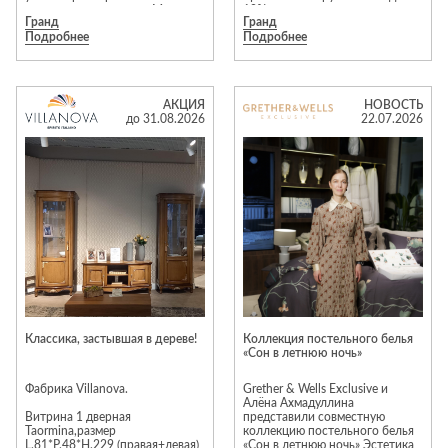
находится на складе в Москве.
10%.
Гранд
Гранд
Наличие уточняйте у
Подробнее
Подробнее
менеджера. Предложение
действует до 31 августа 2026
Предложение действует до 31
года
августа 2026 года.
АКЦИЯ
НОВОСТЬ
Подробности уточняйте у
до 31.08.2026
22.07.2026
менеджеров салона
Классика, застывшая в дереве!
Коллекция постельного белья
«Сон в летнюю ночь»
Фабрика Villanova.
Grether & Wells Exclusive и
Алёна Ахмадуллина
Витрина 1 дверная
представили совместную
Taormina,размер
коллекцию постельного белья
L.81*P.48*H.229 (правая+левая)
«Сон в летнюю ночь» Эстетика