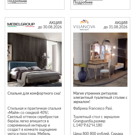
Подробнее
наполнить ваш дом эстетикой
невероятные 40% скидки на эти
Подробнее
«тихой роскоши» с приятной
модели. Это Ваш единственный
выгодой.
шанс приобрести их по такой
цене – дальше они уйдут в
Акция действует до 31.08
историю бренда.
включительно. Ждем вас в
АКЦИЯ
АКЦИЯ
салонах Kreind!
Что важно знать:
до 30.08.2026
до 31.08.2026
• Часть ассортимента мы ещё
можем сделать под заказ.
• Но самые желанные
экземпляры уже здесь, в
наличии, и ждут именно Вас!
Подробнее узнавайте у
менеджеров наших салонов.
Акция действует до
10.08.2026г.
Спальня для комфортного сна!
Магия утренних ритуалов:
элегантный туалетный столик с
зеркалом!
Стильная и практичная спальня
Фабрика Francesco Pasi.
«Майя» со скидкой 40%!.
Светлый оттенок серебристая
Туалетный стол с зеркалом
берёза легко впишется в
Granguardia,размер
современный интерьер и
L.140*P.62*H.180
создаст в комнате ощущение
уюта и простора. Мебель
Цена 800 800 рублей. Скидка