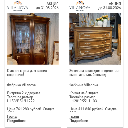
доверием архитекторов,
Подробности уточняйте у
Лепнина
сна
АКЦИЯ
АКЦИЯ
дизайнеров и клиентов.
менеджеров салона
до 31.08.2026
до 31.08.2026
Напольные
Также в течение всего августа
покрытия
Кровати
действует скидка 30% на
коллекции спальни Лиона и
Обои
Матрасы
гостиной Ницца.
Плитка
Товары для сна
Почему выбирают мебель Parra?
Спецобувь
Главные преимущества — не
только европейское качество и
Кухонные
Спецодежда
вечный дизайн, но и
гарнитуры
эргономичные, безопасные
формы.
Средства
индивидуальной
Мы предлагаем мебель,
защиты
которая будет радовать вас
Главная сцена для ваших
Эстетика в каждом отделении:
долгие годы!
сокровищ!
вместительный комод
Срок проведения акции:
с 3 по 31 августа 2026 года
Фабрика Villanova.
Фабрика Villanova.
включительно.
Витрина 2-х дверная
Комод на 3 ящика
Taormina,размер
Taormina,размер
L.153*P.51*H.229
L.128*P.55*H.103
Цена 761 280 рублей. Скидка
Цена 411 840 рублей. Скидка
10%.
10%.
Гранд
Гранд
Подробнее
Подробнее
Предложение действует до 31
Предложение действует до 31