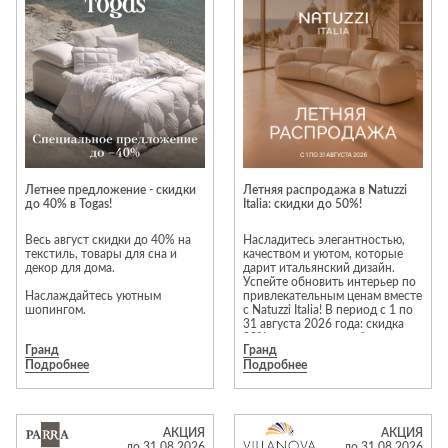
Приставные
н
Беседки,
столики
Торшеры
павильоны,
зонты
Сервировочные
Уличный свет
столики
Грили и очаги
Туалетные
Диваны
Товары для
столики
дома
Кресла и
шезлонги
Ароматы для
Все стулья
Мебель для
дома и
Летнее предложение - скидки
Летняя распродажа в Natuzzi
ресторанов и
до 40% в Togas!
Italia: скидки до 50%!
косметика
Барные стулья
кафе
П
Бытовая химия
Весь август скидки до 40% на
Насладитесь элегантностью,
Стулья
Столы
текстиль, товары для сна и
качеством и уютом, которые
Вешалки
декор для дома.
дарит итальянский дизайн.
Табуреты
Стулья
Т
Успейте обновить интерьер по
Гладильные
Наслаждайтесь уютным
привлекательным ценам вместе
о
шопингом.
с Natuzzi Italia! В период с 1 по
доски
31 августа 2026 года: скидка
Двери
Сантехника
Т
20% на весь заказ мебели и
Декор
Гранд
Гранд
декора из Италии; скидка до
Подробнее
Подробнее
Акция действует до 31 августа
50% на избранные модели в
Зеркала
Входные двери
Биде
2026 г.
наличии. Ждём вас в салоне
Natuzzi Italia в МТК «Гранд»,
Ковры
Межкомнатные
Ванны
Скидки распространяются на
чтобы помочь выбрать
двери
избранный ассортимент во всех
идеальную мебель!
Посуда
Душ
АКЦИЯ
АКЦИЯ
бутиках Togas.
до 31.08.2026
до 31.08.2026