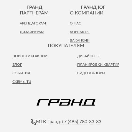
Лепнина
сна
ГРАНД
ГРАНД ЮГ
Напольные
ПАРТНЕРАМ
О КОМПАНИИ
покрытия
Кровати
АРЕНДАТОРАМ
О НАС
Обои
Матрасы
ДИЗАЙНЕРАМ
КОНТАКТЫ
Плитка
Товары для сна
ВАКАНСИИ
Спецобувь
ПОКУПАТЕЛЯМ
Кухонные
Спецодежда
гарнитуры
НОВОСТИ И АКЦИИ
ДИЗАЙНЕРЫ
Средства
индивидуальной
БЛОГ
ПЛАНИРОВКИ КВАРТИР
защиты
СОБЫТИЯ
ВИДЕООБЗОРЫ
СХЕМЫ ТЦ
+7 (495) 780-33-33
МТК Гранд: