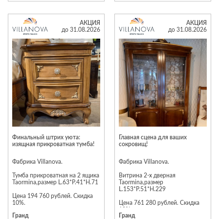
только до конца августа.
Arta, Monako, Napoli, Teramo;
Успейте заказать мебель вашей
авторские коллекции кухонь
мечты по лучшей цене!
Cartizze, Barolo, Bruno, Greco,
Uniline, Bridge, Terra, Canti,
АКЦИЯ
АКЦИЯ
Kantri и Antella; мягкие
до 31.08.2026
до 31.08.2026
интерьерные кровати; мягкая
мебель Antau, Arden, Bioko,
Brela, Gleno, Kayan, Lanz, Nile,
Omish, Solin, Talla, Tokka, Trim,
Tyrol, Baffin и Bioko; матрасы,
подушки, одеяла и защитные
чехлы. Подробности у
продавцов‑консультантов и на
сайте dyatkovo.ru.
Финальный штрих уюта:
Главная сцена для ваших
изящная прикроватная тумба!
сокровищ!
Фабрика Villanova.
Фабрика Villanova.
Тумба прикроватная на 2 ящика
Витрина 2-х дверная
Taormina,размер L.63*P.41*H.71
Taormina,размер
L.153*P.51*H.229
Цена 194 760 рублей. Скидка
10%.
Цена 761 280 рублей. Скидка
10%.
Гранд
Гранд