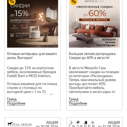
Приставные
н
Беседки,
столики
Торшеры
павильоны,
зонты
Сервировочные
Уличный свет
столики
Грили и очаги
Туалетные
Диваны
Товары для
столики
дома
Кресла и
шезлонги
Ароматы для
Все стулья
Мебель для
дома и
Готовые интерьеры для вашего
Большая летняя распродажа.
ресторанов и
дома. Выгодно!
Скидки до 60% в августе!
косметика
Барные стулья
кафе
П
Бытовая химия
Скидки до 15% на корпусную
В августе Neopolis Casa
Стулья
Столы
мебель эксклюзивных брендов
увеличивает скидки на позиции
Вешалки
Fratelli Barri и MOD Interiors.
из категории «Распродажа».
Табуреты
Стулья
Т
Теперь максимальный размер
Гладильные
Готовые решения для гостиных,
выгоды достигает 60%.
о
спален и столовых по
Приобретайте мебель,
доски
выгодной цене с 1 по 31
светильники и аксессуары от
Двери
Сантехника
Т
августа для посетителей МТК
европейских брендов на
Декор
Гранд
Гранд
«Гранд».
привлекательных условиях!*
Подробнее
Подробнее
Зеркала
Входные двери
Биде
Преимущества выбора мебели
из категории «Распродажа»:
Ковры
Межкомнатные
Ванны
гарантия отличного состояния
двери
и современности моделей. В
Посуда
Душ
АКЦИЯ
АКЦИЯ
акции участвуют
до 30.08.2026
до 31.08.2026