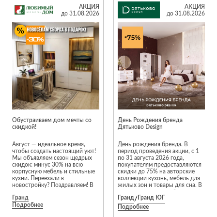
элитной итальянской мебелью,
Лепнина
сна
АКЦИЯ
АКЦИЯ
предлагая клиентам
до 31.08.2026
до 31.08.2026
актуальные интерьерные
Напольные
решения. Предложение
покрытия
Кровати
действительно с 1 по 31
августа 2026 года.
Обои
Матрасы
*Подробности и ассортимент
уточняйте в салоне «Галерея».
Плитка
Товары для сна
Салон «Галерея» в МТК «Гранд».
Вход №3, этаж 3
Спецобувь
Кухонные
Спецодежда
гарнитуры
Средства
индивидуальной
защиты
Обустраиваем дом мечты со
День Рождения бренда
скидкой!
Дятьково Design
Август — идеальное время,
День рождения бренда. В
чтобы создать настоящий уют!
период проведения акции, с 1
Мы объявляем сезон щедрых
по 31 августа 2026 года,
скидок: минус 30% на всю
покупателям предоставляются
корпусную мебель и стильные
скидки до 75% на авторские
кухни. Переехали в
коллекции кухонь, мебель для
новостройку? Поздравляем! В
жилых зон и товары для сна. В
честь новоселья мы возьмем
акции участвуют: мебельные
Гранд
Гранд
/
Гранд ЮГ
всю рутину на себя и подарим
коллекции для жилых зон Este,
Подробнее
вам бесплатную сборку
Savona, Elegante, Alivio, Altera,
Подробнее
Торопитесь, акция действует
Turin, Boston, Bruno, Vela, Tiara,