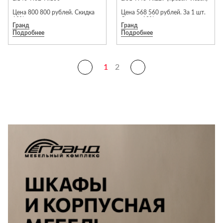
Цена 800 800 рублей. Скидка
Цена 568 560 рублей. За 1 шт.
10%.
Скидка 10%
Гранд
Гранд
Подробнее
Подробнее
Предложение действует до 31
Тумба ТВ Taormina, размер
августа 2026 года.
L.152*P.50*H.69
Цена 457 680 рублей. Скидка
1
2
Подробности уточняйте у
10%.
менеджеров салона
Предложение действует до 31
августа 2026 года.
Подробности уточняйте у
менеджеров салона