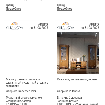
10%.
дизайнерские тумбы — сейчас
Гранд
Гранд
идеальный момент, чтобы
Подробнее
Подробнее
наполнить ваш дом эстетикой
Предложение действует до 31
«тихой роскоши» с приятной
августа 2026 года.
выгодой.
Акция действует до 31.08
АКЦИЯ
АКЦИЯ
Подробности уточняйте у
включительно. Ждем вас в
до 31.08.2026
до 31.08.2026
менеджеров салона
салонах Kreind!
Магия утренних ритуалов:
Классика, застывшая в дереве!
элегантный туалетный столик с
зеркалом!
Фабрика Francesco Pasi.
Фабрика Villanova.
Туалетный стол с зеркалом
Витрина 1 дверная
Granguardia,размер
Taormina,размер
L.140*P.62*H.180
L.81*P.48*H.229 (правая+левая)