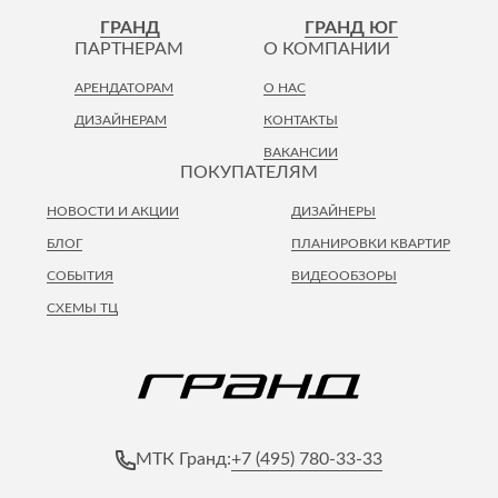
Лепнина
сна
ГРАНД
ГРАНД ЮГ
Напольные
ПАРТНЕРАМ
О КОМПАНИИ
покрытия
Кровати
АРЕНДАТОРАМ
О НАС
Обои
Матрасы
ДИЗАЙНЕРАМ
КОНТАКТЫ
Плитка
Товары для сна
ВАКАНСИИ
Спецобувь
ПОКУПАТЕЛЯМ
Кухонные
Спецодежда
гарнитуры
НОВОСТИ И АКЦИИ
ДИЗАЙНЕРЫ
Средства
индивидуальной
БЛОГ
ПЛАНИРОВКИ КВАРТИР
защиты
СОБЫТИЯ
ВИДЕООБЗОРЫ
СХЕМЫ ТЦ
+7 (495) 780-33-33
МТК Гранд: