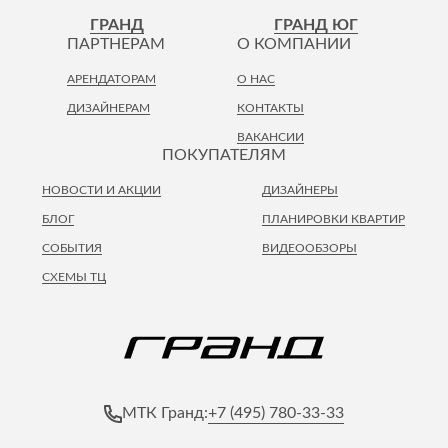
Лепнина
сна
ГРАНД
ГРАНД ЮГ
Напольные
ПАРТНЕРАМ
О КОМПАНИИ
покрытия
Кровати
АРЕНДАТОРАМ
О НАС
Обои
Матрасы
ДИЗАЙНЕРАМ
КОНТАКТЫ
Плитка
Товары для сна
ВАКАНСИИ
Спецобувь
ПОКУПАТЕЛЯМ
Кухонные
Спецодежда
гарнитуры
НОВОСТИ И АКЦИИ
ДИЗАЙНЕРЫ
Средства
индивидуальной
БЛОГ
ПЛАНИРОВКИ КВАРТИР
защиты
СОБЫТИЯ
ВИДЕООБЗОРЫ
СХЕМЫ ТЦ
+7 (495) 780-33-33
МТК Гранд: