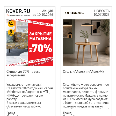
выгодой.
массива натурального дерева
для кабинета и домашней
Акция действует до 31.08
библиотеки, красивые витрины
АКЦИЯ
НОВОСТЬ
включительно. Ждем вас в
со стеклянными фасадами,
до 10.10.2026
10.07.2026
салонах Kreind!
обеденные столы, комоды и
кровати. Количество
ограничено.
Специальное предложение
действует с 1 по 31 августа
2026 года.
Cкидки до 70% на весь
Столы «Айрис» и «Айрис-М»
ассортимент!
Уважаемые покупатели!
Стол Айрис — это современное
31 августа 2026 года наш салон
сочетание натуральных
«Мебельные Акценты» в МТЦ
материалов, легкости формы и
«ГРАНД» прекратит свою
практичности. Изящные ножки
работу.
из 100% массива дуба создают
В связи с закрытием мы
эффект «парящей» столешницы
объявляем масштабную
и делают модель визуально
финальную распродажу 一
легкой, но при этом устойчивой
Гранд
Гранд
скидки от 50% до 70% на весь
и надежной.