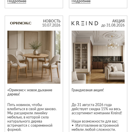
Подробнее
Подробнее
ликвидируемый ассортимент!
Круглая столешница
Не упустите последний шанс
диаметром 90 см хорошо
приобрести авторскую мебель
подходит для компактных
европейского качества для
помещений и комфортно
гостиной, спальни, кухни и
размещает до 4 человек.
НОВОСТЬ
АКЦИЯ
прихожей по очень выгодным
Благодаря отсутствию каркаса
10.07.2026
до 31.08.2026
ценам.
под столом остается больше
В распродаже вас ждут:
свободного пространства,
● журнальные и кофейные
поэтому за ним удобно сидеть и
столики;
легко подбирать стулья.
● диваны и кресла;
Скругленные формы,
● стулья и пуфы;
натуральное дерево и
● комоды, консоли, тумбы;
аккуратная отделка делают
● дизайнерские светильники;
стол безопасным, эстетичным и
● зеркала, статуэтки, вазы,
удобным для ежедневного
настенный декор.
использования.
Предметы из ценных пород
Модель удачно впишется в
древесины, натурального
кухню, столовую, гостиную,
камня, металла и стекла
кафе или коворкинг.
впишутся в любой
Если вы хотите купить круглый
современный или классический
стол для дома или заведения,
интерьер и порадуют
обратите внимание на эту
«Оримэкс»: новое дыхание
Грандиозная акция!
долговечностью.
модель: это практичный стол
дерева!
Всю мебель из салона можно
из дерева с выразительным
заказать с доставкой на дом.
дизайном и продуманной
конструкцией. Такой вариант
Пять новинок, чтобы
До 31 августа 2026 года
подойдёт тем, кто планирует
влюбиться в свой дом заново.
действует скидка 15% на весь
купить стол в современном
Мы расширили линейку
ассортимент компании Kreind!
стиле или выбирает круглые
мебелью, в которой сила
столы для кухни, где важны
натурального дерева
Наши возможности для вас:
компактность, удобство и
встречается с современной
• Изготовление встроенной
внешний вид.
формой.
мебели любой сложности.