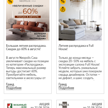
Приставные
н
Беседки,
столики
Торшеры
павильоны,
зонты
Сервировочные
Уличный свет
столики
Грили и очаги
Туалетные
Диваны
Товары для
столики
дома
Кресла и
шезлонги
Ароматы для
Все стулья
Мебель для
дома и
Большая летняя распродажа.
Летняя распродажа в Full
ресторанов и
Скидки до 60% в августе!
House!
косметика
Барные стулья
кафе
П
Бытовая химия
В августе Neopolis Casa
Только до конца месяца —
Стулья
Столы
увеличивает скидки на позиции
скидка 20–50% на мебель с
Вешалки
из категории «Распродажа».
экспозиции салона Full House!
Табуреты
Стулья
Т
Теперь максимальный размер
Успейте забрать уникальные
Гладильные
выгоды достигает 60%.
модели, которые уже покорили
о
Приобретайте мебель,
сердца дизайнеров. Остатки —
доски
светильники и аксессуары от
не дефект, а шанс создать
Двери
Сантехника
Т
европейских брендов на
интерьер мечты с выгодой.
Декор
Гранд
Гранд
привлекательных условиях!*
Торопитесь — количество
Подробнее
Подробнее
ограничено!
Зеркала
Входные двери
Биде
Преимущества выбора мебели
из категории «Распродажа»:
Ковры
Межкомнатные
Ванны
гарантия отличного состояния
двери
и современности моделей. В
Посуда
Душ
АКЦИЯ
АКЦИЯ
акции участвуют
до 31.08.2026
до 31.08.2026