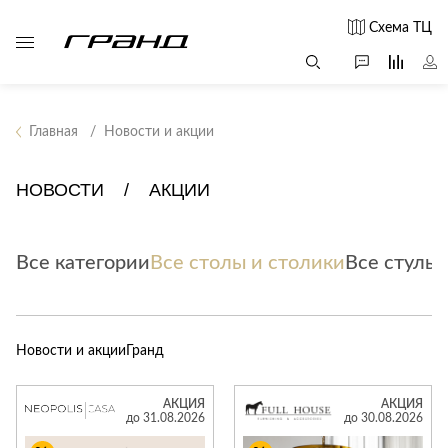
Схема ТЦ
Главная
Новости и акции
Все столы и
Мягкая
Свет
столики
мебель
НОВОСТИ
АКЦИИ
Бра
Г
Журнальные
Диваны
Люстры
Г
столы
Все категории
Все столы и столики
Кресла и мешки
Все стулья
с
Настольные
Консоли
Пуфы и
лампы
Кофейные
банкетки
Потолочные
столики
б
светильники
Новости и акции
Гранд
Обеденные
Сад и дача
Светильники
столы
С
Светодиодные
Письменные
в
АКЦИЯ
АКЦИЯ
Аксессуары для
ленты
до 31.08.2026
до 30.08.2026
столы
сада
Споты