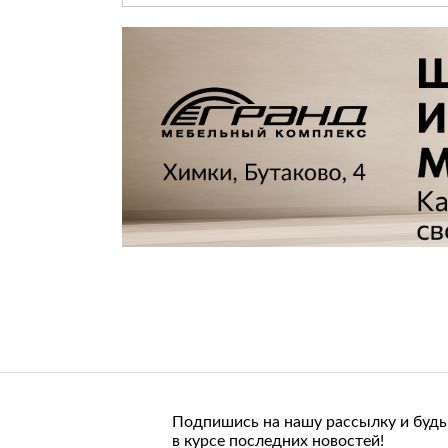
В связи с закрытием мы объявляем
масштабную финальную распродажу 一
скидки от 50% до 70% на весь
ликвидируемый ассортимент! Не упустите
последний шанс приобрести авторскую
мебель европейского качества для гостин
спальни, кухни и прихожей по очень
выгодным ценам.
В распродаже вас ждут:
● журнальные и кофейные столики;
● диваны и кресла;
● стулья и пуфы;
● комоды, консоли, тумбы;
● дизайнерские светильники;
● зеркала, статуэтки, вазы, настенный
декор.
Предметы из ценных пород древесины,
натурального камня, металла и стекла
впишутся в любой современный или
классический интерьер и порадуют
долговечностью.
Всю мебель из салона можно заказать с
Подпишись на нашу рассылку и будь
доставкой на дом.
в курсе последних новостей!