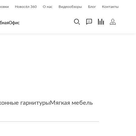
ровки
Новосёл 360
О нас
Видеообзоры
Блог
Контакты
бная
Офис
 дома
Шкафы
 дома и косметика
Газетницы
ия
Гардеробные системы
Книжные шкафы и библиотеки
доски
Прихожие
Стеллажи и витрины
хонные гарнитуры
Мягкая мебель
Шкафы навесные
Шкафы распашные
Шкафы-купе