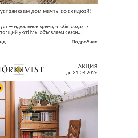
устраиваем дом мечты со скидкой!
дивидуальной защиты
уст — идеальное время, чтобы создать
стоящий уют! Мы объявляем сезон
дрых скидок: минус 30% на всю
анд
Подробнее
пусную мебель и стильные кухни.
еехали в новостройку? Поздравляем! В
ть новоселья мы возьмем всю рутину на
я и подарим вам бесплатную сборку
АКЦИЯ
опитесь, акция действует только до конца
до 31.08.2026
уста. Успейте заказать мебель вашей
ты по лучшей цене!