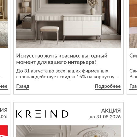
,
и
Искусство жить красиво: выгодный
См
момент для вашего интерьера!
ния
До 31 августа во всех наших фирменных
Ски
салонах действует скидка 15% на корпусную
В а
мебель.
пр
нее
Гранд
Подробнее
Гр
обр
Утонченные комоды, парящие консоли на
из 
изящных опорах и дизайнерские тумбы —
ис
сейчас идеальный момент, чтобы наполнить
В 
ИЯ
АКЦИЯ
ваш дом эстетикой «тихой роскоши» с
пис
2026
до 31.08.2026
приятной выгодой.
дер
ием
кр
Акция действует до 31.08 включительно.
фа
Ждем вас в салонах Kreind!
кро