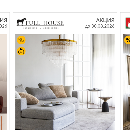
Сливы и сифоны
Сушилки
Смесители
Текстиль
ИЯ
АКЦИЯ
Унитазы
Товары для 
2026
до 30.08.2026
Хранение и 
Свет
Товары для
зонты
Бра
Люстры
Затирки и г
Настольные лампы
Камины
Потолочные светильники
Клеи, гермет
пены
ов и кафе
Светильники
Лаки и краск
Светодиодные ленты
Лепнина
Споты
Напольные п
Торшеры
Обои
Уличный свет
Плитка