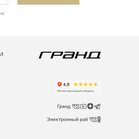
ых
И
Гранд
Электронный рай