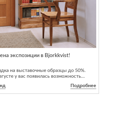
ена экспозиции в Bjorkkvist!
дка на выставочные образцы до 50%.
вгусте у вас появилась возможность
иобрести уникальные выставочные
анд
Подробнее
азцы коллекций Bjorkkvist, Villinki и Kusti
массива натурального дерева по
ключительным условиям.
наличии есть книжные шкафы и
ьменные столы из массива натурального
ева для кабинета и домашней библиотеки,
асивые витрины со стеклянными
садами, обеденные столы, комоды и
вати. Количество ограничено.