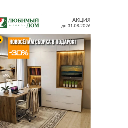
Комоды
АКЦИЯ
Тумбы
ванной комнаты
до 31.08.2026
порядок
Прикроватные тумбы
Тумбы для обуви
 ремонта
Тумбы под ТВ
идроизоляция
Электроника и бытовая
техника
ики, жидкие гвозди,
Аудио и видеотехника
и
Бытовая техника
Все для геймеров
окрытия
Игровые приставки