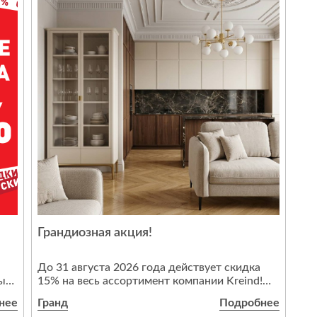
Спе
и
31 
 и
Грандиозная акция!
До 31 августа 2026 года действует скидка
ые
15% на весь ассортимент компании Kreind!
ю
нее
Гранд
Подробнее
Наши возможности для вас: