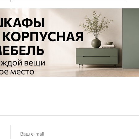
• Изготовление встроенной мебели любой
сложности.
• Реализация проектов полного оснащения
квартир и домов.
• Индивидуальная покраска мебели по
ой,
палитрам RAL и NCS.
• Создание уютных гостиных,
функциональных спален и продуманных
детских комнат.
Для дизайнеров интерьеров:
Мы всегда открыты к долгосрочному
партнерству! Приходите с проектами — мы
станем вашим надежным помощником в их
реализации.
Давайте вместе творить красоту!