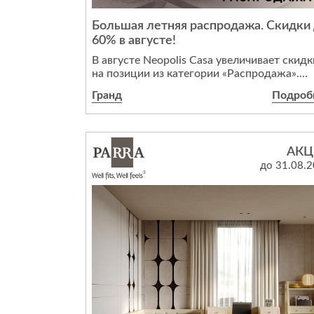
Стулья, кресла, пуфы
Большая летняя распродажа. Скидки
Шкафы, стеллажи, полки, сундуки
60% в августе!
В августе Neopolis Casa увеличивает скидк
на позиции из категории «Распродажа».
Теперь максимальный размер выгоды
Гранд
Подроб
достигает 60%. Приобретайте мебель,
светильники и аксессуары от европейских
брендов на привлекательных условиях!*
АКЦ
Преимущества выбора мебели из категор
до 31.08.
«Распродажа»:
гарантия отличного состояния и
современности моделей. В акции участву
исключительно новые предметы интерьер
Каждая модель проходит тщательную
проверку перед продажей;
гарантия производителя распространяется
всю
мебель из раздела «Распродажа».
Предложение действует в фирменных
салонах Neopolis Casa на 1 и 3 этажах 2