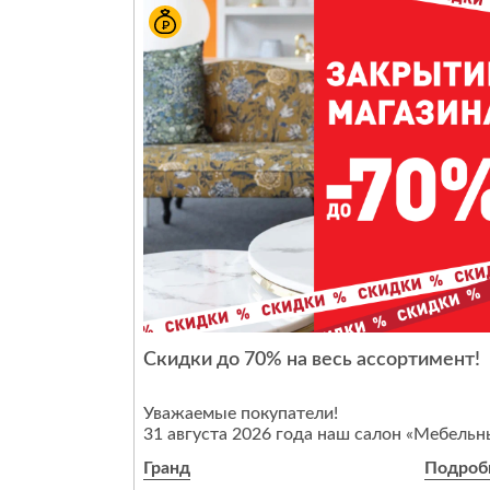
Также в течение всего августа действует
скидка 30% на коллекции спальни Лиона 
гостиной Ницца.
Почему выбирают мебель Parra?
Главные преимущества — не только
европейское качество и вечный дизайн, но
эргономичные, безопасные формы.
Мы предлагаем мебель, которая будет
радовать вас долгие годы!
Срок проведения акции:
с 3 по 31 августа 2026 года включительно.
Cкидки до 70% на весь ассортимент!
Уважаемые покупатели!
31 августа 2026 года наш салон «Мебельн
Акценты» в МТЦ «ГРАНД» прекратит сво
Гранд
Подроб
работу.