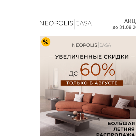
Все стулья
Кресла и мешки
Пуфы и банкетки
Барные стулья
АКЦ
до 31.08.
Стулья
Сад и дача
Табуреты
Аксессуары для сада
Двери
Беседки, павильоны, 
Грили и очаги
Входные двери
Диваны
Межкомнатные двери
Кресла и шезлонги
Мебель для ресторан
Детская мебель
Столы
Детские кровати
Стулья
Детские матрасы
Комоды и тумбы
Столы и надстройки