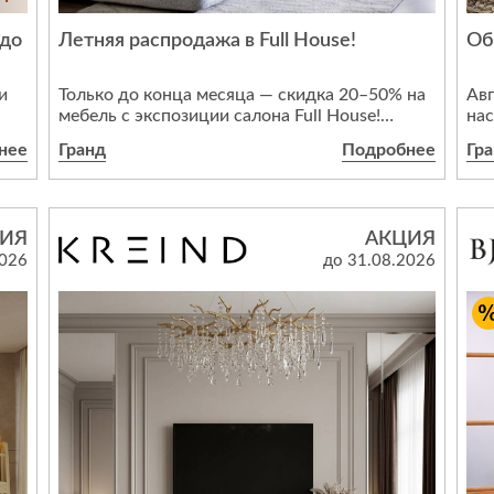
Спецобувь
 до
Летняя распродажа в Full House!
Об
Спецодежда
Средства ин
и
Только до конца месяца — скидка 20–50% на
Авг
мебель с экспозиции салона Full House!
на
Успейте забрать уникальные модели,
ще
нее
Гранд
Подробнее
Гр
которые уже покорили сердца дизайнеров.
кор
Остатки — не дефект, а шанс создать
Пер
интерьер мечты с выгодой. Торопитесь —
чес
количество ограничено!
себ
ИЯ
АКЦИЯ
ии
Тор
2026
до 31.08.2026
авг
меч
ют
а.
 на