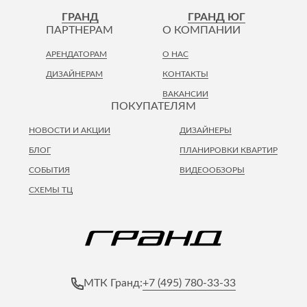
Лепнина
сна
ГРАНД
ГРАНД ЮГ
Напольные
ПАРТНЕРАМ
О КОМПАНИИ
покрытия
Кровати
АРЕНДАТОРАМ
О НАС
Обои
Матрасы
ДИЗАЙНЕРАМ
КОНТАКТЫ
Плитка
Товары для сна
ВАКАНСИИ
Спецобувь
ПОКУПАТЕЛЯМ
Кухонные
Спецодежда
гарнитуры
НОВОСТИ И АКЦИИ
ДИЗАЙНЕРЫ
Средства
индивидуальной
БЛОГ
ПЛАНИРОВКИ КВАРТИР
защиты
СОБЫТИЯ
ВИДЕООБЗОРЫ
СХЕМЫ ТЦ
+7 (495) 780-33-33
МТК Гранд: