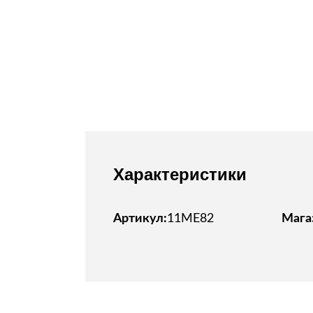
Все стулья
Кресла и мешки
Пуфы и банкетки
Барные стулья
Стулья
Сад и дача
Табуреты
Аксессуары для сада
Двери
Беседки, павильоны, 
Грили и очаги
Входные двери
Диваны
Характеристики
Межкомнатные двери
Кресла и шезлонги
Мебель для ресторан
Детская мебель
Артикул:
11ME82
Мага
Столы
Детские кровати
Стулья
Детские матрасы
Комоды и тумбы
Столы и надстройки