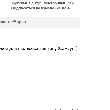
Торговый центр:
Электронный рай
Комоды
Подписаться на изменение цены
Тумбы
ванной комнаты
вки и сборки
порядок
Прикроватные тумбы
Тумбы для обуви
 ремонта
Тумбы под ТВ
кой для пылесоса Samsung (Самсунг).
идроизоляция
Электроника и бытовая
техника
ики, жидкие гвозди,
Аудио и видеотехника
и
Бытовая техника
Все для геймеров
окрытия
Игровые приставки