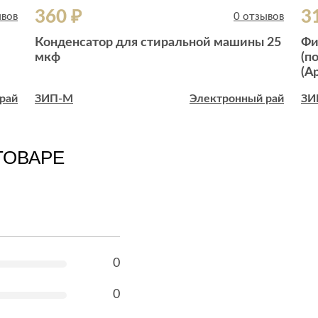
360 ₽
3
ывов
0 отзывов
Конденсатор для стиральной машины 25
Фи
мкф
(п
(А
рай
ЗИП-М
Электронный рай
ЗИ
ТОВАРЕ
0
0