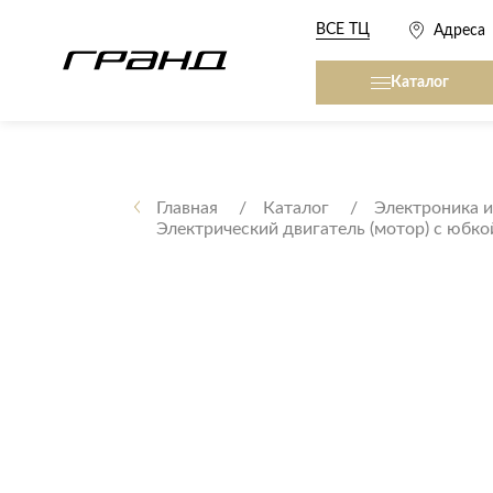
ВСЕ ТЦ
Адреса
Каталог
Все столы и столики
Кровати, матрасы,
сна
Главная
Каталог
Электроника и
Электрический двигатель (мотор) c юбко
Журнальные столы
Кровати
Консоли
Матрасы
Кофейные столики
Товары для сна
Обеденные столы
Письменные столы
Кухонные гарниту
Приставные столики
Сервировочные столики
Мягкая мебель
Туалетные столики
Диваны