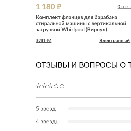
1 180 ₽
0 отзывов
0 отз
Комплект фланцев для барабана
льной
стиральной машины с вертикальной
LG (ЭлДжи)
загрузкой Whirlpool (Вирпул)
ктронный рай
ЗИП-М
Электронный 
ОТЗЫВЫ И ВОПРОСЫ О 
5 звезд
4 звезды