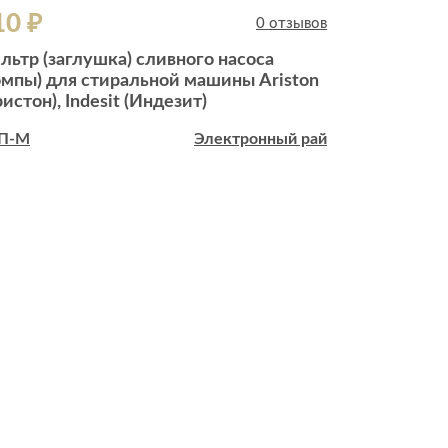
10 ₽
1 820 ₽
0 отзывов
льтр (заглушка) сливного насоса
Манжета л
омпы) для стиральной машины Ariston
LG (ЭлДжи
ристон), Indesit (Индезит)
П-М
Электронный рай
ЗИП-М