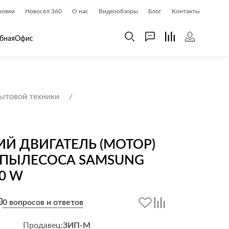
ровки
Новосёл 360
О нас
Видеообзоры
Блог
Контакты
бная
Офис
 дома
Шкафы
бытовой техники
 дома и косметика
Газетницы
ия
Гардеробные системы
Книжные шкафы и библиотеки
Й ДВИГАТЕЛЬ (МОТОР)
доски
Прихожие
 ПЫЛЕСОСА SAMSUNG
Стеллажи и витрины
0 W
Шкафы навесные
Шкафы распашные
0 вопросов и ответов
Шкафы-купе
Продавец:
ЗИП-М