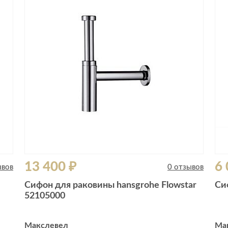
Сливы и сифоны
Сушилки
Смесители
Текстиль
Унитазы
Товары для 
Хранение и 
Свет
Товары для
зонты
Бра
Люстры
Затирки и г
Настольные лампы
Камины
Потолочные светильники
Клеи, гермет
пены
ов и кафе
Светильники
Лаки и краск
13 400 ₽
6 
Светодиодные ленты
ывов
0 отзывов
Лепнина
Споты
Сифон для раковины hansgrohe Flowstar
Си
Напольные п
52105000
Торшеры
Обои
Уличный свет
Плитка
Макслевел
Ма