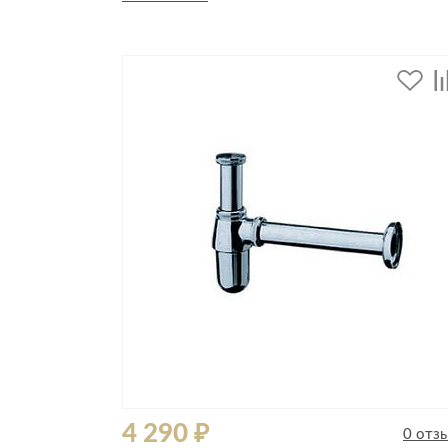
Стулья, кресла, пуфы
Шкафы, стеллажи, полки, сундуки
4 290 ₽
0 отз