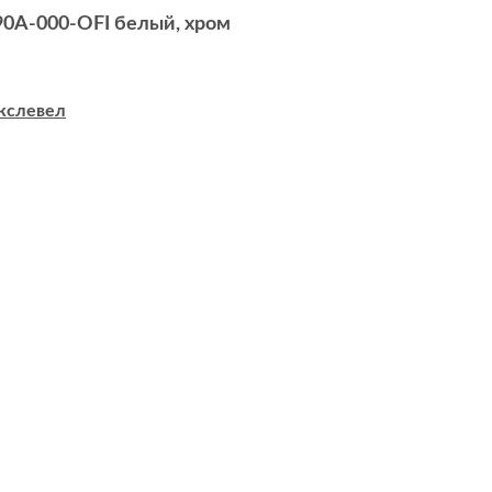
0A-000-OFI белый, хром
кслевел