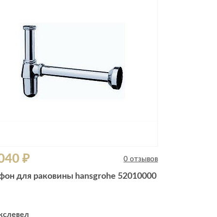
Комоды
Тумбы
ванной комнаты
порядок
Прикроватные тумбы
Тумбы для обуви
 ремонта
Тумбы под ТВ
идроизоляция
Электроника и бытовая
техника
ики, жидкие гвозди,
Аудио и видеотехника
и
040 ₽
Бытовая техника
0 отзывов
Все для геймеров
фон для раковины hansgrohe 52010000
окрытия
Игровые приставки
кслевел