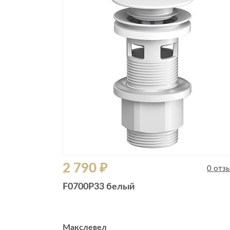
Все стулья
Кресла и мешки
Пуфы и банкетки
Барные стулья
Стулья
Сад и дача
Табуреты
Аксессуары для сада
Двери
Беседки, павильоны, 
Грили и очаги
Входные двери
Диваны
Межкомнатные двери
Кресла и шезлонги
Мебель для ресторан
Детская мебель
2 790 ₽
Столы
0 отз
Детские кровати
Стулья
F0700P33 белый
Детские матрасы
Комоды и тумбы
Столы и надстройки
Макслевел