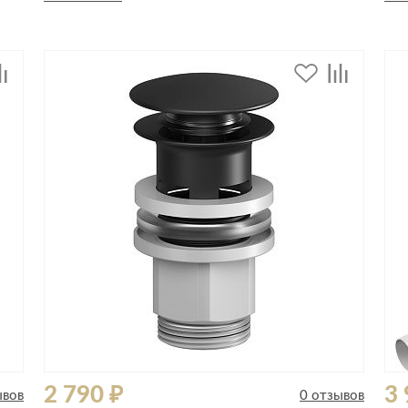
Спецобувь
Спецодежда
Средства ин
2 790 ₽
3 
ывов
0 отзывов