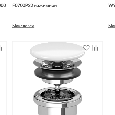
000
F0700P22 нажимной
W9
Макслевел
Ма