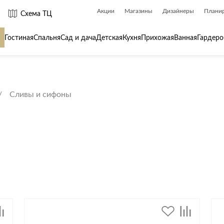
Акции
Магазины
Дизайнеры
Плани
Схема ТЦ
Гостиная
Спальня
Сад и дача
Детская
Кухня
Прихожая
Ванная
Гардеро
 товары для
Сантехника
Товары для
Сливы и сифоны
Биде
Ароматы для
Ванны
Бытовая хим
Душ
Вешалки
Душевые каналы и трапы
Гладильные 
Душевые ограждения и поддоны
Декор
ры
Радиаторы
Зеркала
Раковины
Ковры
Системы инсталляций
Посуда
Системы скрытого монтажа
Стремянки