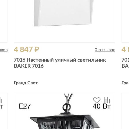
4 847 ₽
4 
ывов
0 отзывов
7016 Настенный уличный светильник
70
BAKER 7016
BA
Гранд Свет
Гра