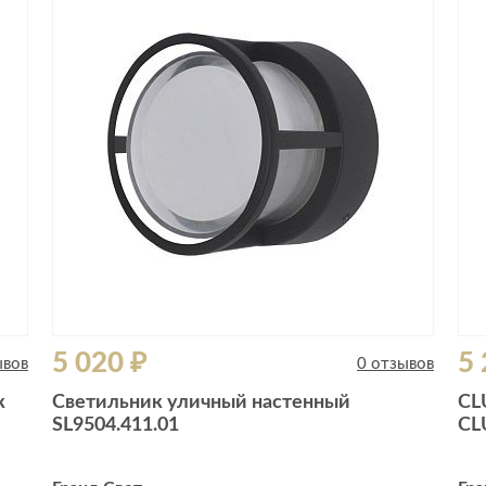
5 020 ₽
5 
ывов
0 отзывов
к
Светильник уличный настенный
CL
SL9504.411.01
CL