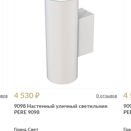
Сливы и сифоны
Сушилки
Смесители
Текстиль
Унитазы
Товары для 
Хранение и 
Свет
Товары для
зонты
Бра
Люстры
Затирки и г
Настольные лампы
Камины
Потолочные светильники
Клеи, гермет
пены
ов и кафе
Светильники
Лаки и краск
4 530 ₽
4 
Светодиодные ленты
ывов
0 отзывов
Лепнина
Споты
9098 Настенный уличный светильник
90
Напольные п
PERE 9098
PE
Торшеры
Обои
Уличный свет
Плитка
Гранд Свет
Гра