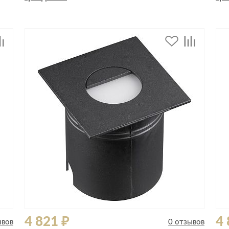
Спецобувь
Спецодежда
Средства ин
4 821 ₽
4 
ывов
0 отзывов