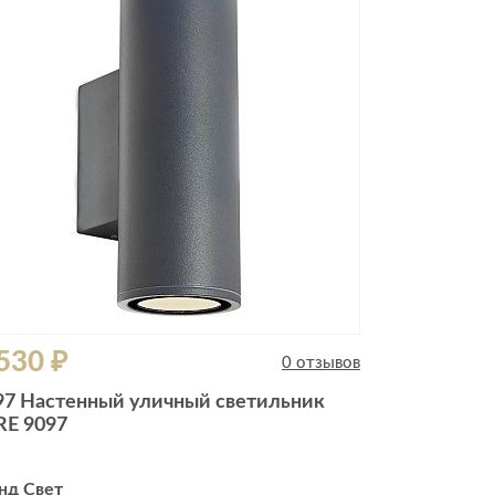
Комоды
Тумбы
ванной комнаты
порядок
Прикроватные тумбы
Тумбы для обуви
 ремонта
Тумбы под ТВ
идроизоляция
Электроника и бытовая
техника
ики, жидкие гвозди,
Аудио и видеотехника
и
530 ₽
Бытовая техника
0 отзывов
Все для геймеров
97 Настенный уличный светильник
окрытия
Игровые приставки
RE 9097
нд Свет