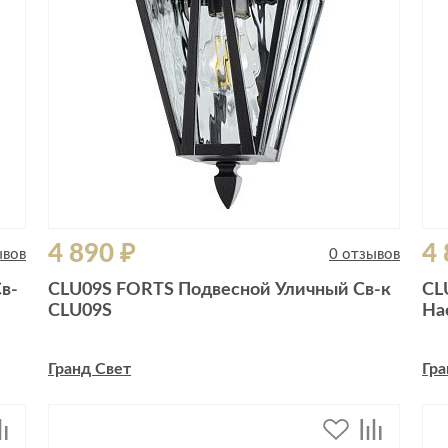
4 890 ₽
4 
ывов
0 отзывов
в-
CLU09S FORTS Подвесной Уличный Св-к
CL
CLU09S
На
Гранд Свет
Гра