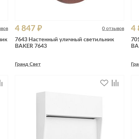
4 847 ₽
4 
ывов
0 отзывов
ник
7643 Настенный уличный светильник
70
BAKER 7643
BA
Гранд Свет
Гра