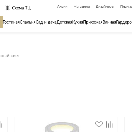
Акции
Магазины
Дизайнеры
Плани
Схема ТЦ
Гостиная
Спальня
Сад и дача
Детская
Кухня
Прихожая
Ванная
Гардеро
 товары для
Сантехника
Товары для
чный свет
Биде
Ароматы для
Ванны
Бытовая хим
Душ
Вешалки
Душевые каналы и трапы
Гладильные 
Душевые ограждения и поддоны
Декор
ры
Радиаторы
Зеркала
Раковины
Ковры
Системы инсталляций
Посуда
Системы скрытого монтажа
Стремянки