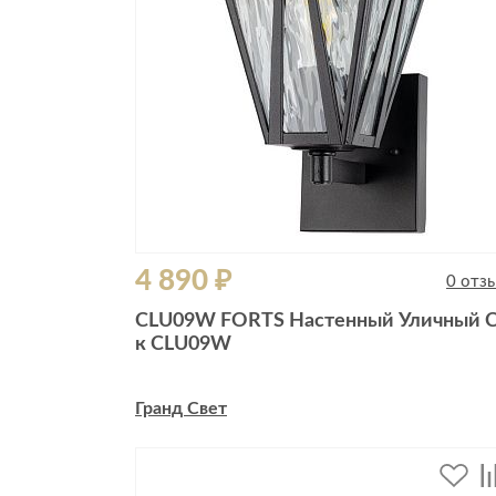
4 890 ₽
0 отз
CLU09W FORTS Настенный Уличный С
к CLU09W
Гранд Свет