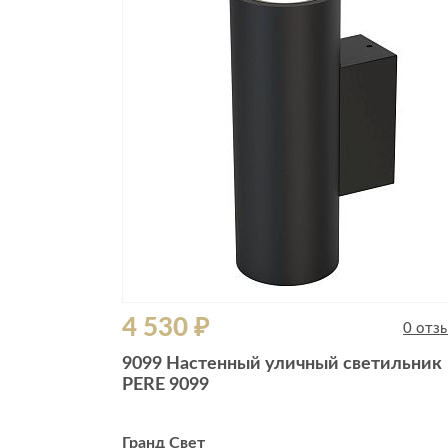
Все стулья
Кресла и мешки
Пуфы и банкетки
Барные стулья
Стулья
Сад и дача
Табуреты
Аксессуары для сада
Двери
Беседки, павильоны, 
Грили и очаги
Входные двери
Диваны
Межкомнатные двери
Кресла и шезлонги
Мебель для ресторан
Детская мебель
4 530 ₽
Столы
0 отз
Детские кровати
Стулья
9099 Настенный уличный светильник
Детские матрасы
PERE 9099
Комоды и тумбы
Столы и надстройки
Гранд Свет