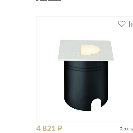
Стулья, кресла, пуфы
Шкафы, стеллажи, полки, сундуки
4 821 ₽
0 отз