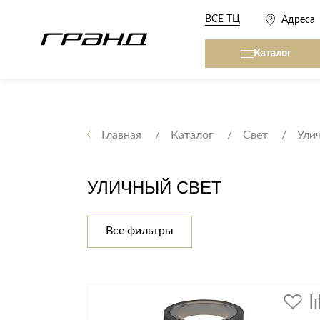
ВСЕ ТЦ
Адреса
Каталог
Все столы и столики
Кровати, матрасы,
сна
Главная
Каталог
Свет
Ули
Журнальные столы
Кровати
Консоли
УЛИЧНЫЙ СВЕТ
Матрасы
Кофейные столики
Товары для сна
Обеденные столы
Все фильтры
Письменные столы
Кухонные гарниту
Приставные столики
Сервировочные столики
Мягкая мебель
Туалетные столики
Диваны