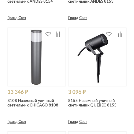
светильник ANDES 8154
светильник ANDES 8153
Лепнина
сна
Напольные
покрытия
Кровати
Гранд Свет
Гранд Свет
Обои
Матрасы
Плитка
Товары для сна
Спецобувь
Кухонные
Спецодежда
гарнитуры
Средства
индивидуальной
защиты
13 346 ₽
3 096 ₽
8108 Наземный уличный
8155 Наземный уличный
светильник CHICAGO 8108
светильник QUEBEC 8155
Гранд Свет
Гранд Свет