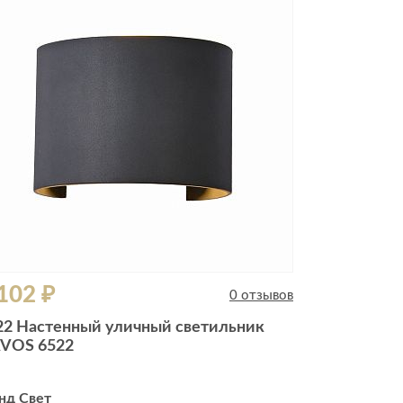
Комоды
Тумбы
ванной комнаты
порядок
Прикроватные тумбы
Тумбы для обуви
 ремонта
Тумбы под ТВ
идроизоляция
Электроника и бытовая
техника
ики, жидкие гвозди,
Аудио и видеотехника
и
102 ₽
Бытовая техника
0 отзывов
Все для геймеров
22 Настенный уличный светильник
окрытия
Игровые приставки
VOS 6522
нд Свет