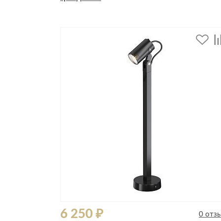
Стулья, кресла, пуфы
Шкафы, стеллажи, полки, сундуки
6 250 ₽
0 отз