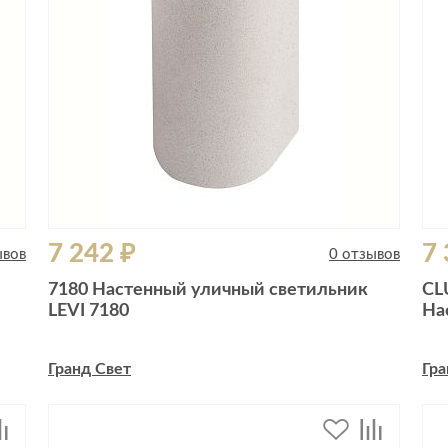
7 242 ₽
7 
ывов
0 отзывов
7180 Настенный уличный светильник
CL
LEVI 7180
На
Гранд Свет
Гра