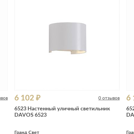
Сливы и сифоны
Сушилки
Смесители
Текстиль
Унитазы
Товары для 
Хранение и 
Свет
Товары для
зонты
Бра
Люстры
Затирки и г
Настольные лампы
Камины
Потолочные светильники
Клеи, гермет
пены
ов и кафе
Светильники
Лаки и краск
6 102 ₽
6 
Светодиодные ленты
ывов
0 отзывов
Лепнина
Споты
6523 Настенный уличный светильник
65
Напольные п
DAVOS 6523
DA
Торшеры
Обои
Уличный свет
Плитка
Гранд Свет
Гра