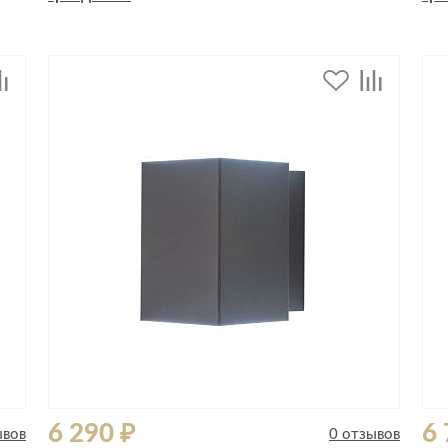
Спецобувь
Спецодежда
Средства ин
6 290 ₽
6 
ывов
0 отзывов