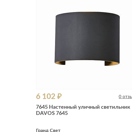
Все стулья
Кресла и мешки
Пуфы и банкетки
Барные стулья
Стулья
Сад и дача
Табуреты
Аксессуары для сада
Двери
Беседки, павильоны, 
Грили и очаги
Входные двери
Диваны
Межкомнатные двери
Кресла и шезлонги
Мебель для ресторан
Детская мебель
6 102 ₽
Столы
0 отз
Детские кровати
Стулья
7645 Настенный уличный светильник
Детские матрасы
DAVOS 7645
Комоды и тумбы
Столы и надстройки
Гранд Свет