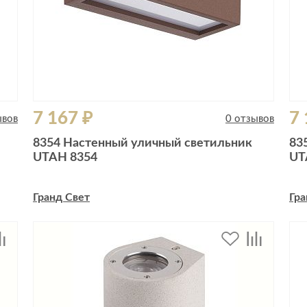
7 167 ₽
7 
ывов
0 отзывов
8354 Настенный уличный светильник
83
UTAH 8354
UT
Гранд Свет
Гра