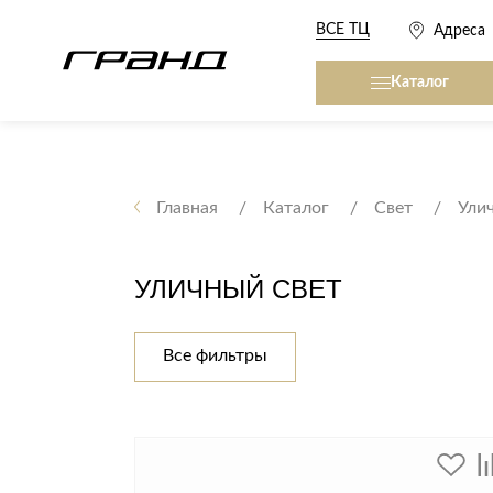
ВСЕ ТЦ
Адреса
Каталог
Все столы и столики
Кровати, матрасы,
сна
Главная
Каталог
Свет
Ули
Журнальные столы
Кровати
Консоли
УЛИЧНЫЙ СВЕТ
Матрасы
Кофейные столики
Товары для сна
Обеденные столы
Все фильтры
Письменные столы
Кухонные гарниту
Приставные столики
Сервировочные столики
Мягкая мебель
Туалетные столики
Диваны