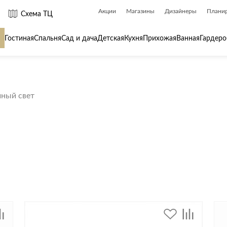
Акции
Магазины
Дизайнеры
Плани
Схема ТЦ
Гостиная
Спальня
Сад и дача
Детская
Кухня
Прихожая
Ванная
Гардеро
 товары для
Сантехника
Товары для
чный свет
Биде
Ароматы для
Ванны
Бытовая хим
Душ
Вешалки
Душевые каналы и трапы
Гладильные 
Душевые ограждения и поддоны
Декор
ры
Радиаторы
Зеркала
Раковины
Ковры
Системы инсталляций
Посуда
Системы скрытого монтажа
Стремянки