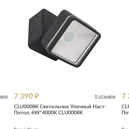
7 390 ₽
7 
ывов
0 отзывов
CLU0008K Светильник Уличный Наст-
CL
Потол. 6W*4000K CLU0008K
По