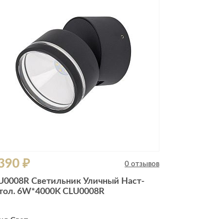
390 ₽
0 отзывов
U0008R Светильник Уличный Наст-
тол. 6W*4000K CLU0008R