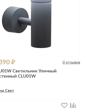
390 ₽
0 отзывов
U01W Светильник Уличный
стенный CLU01W
нд Свет