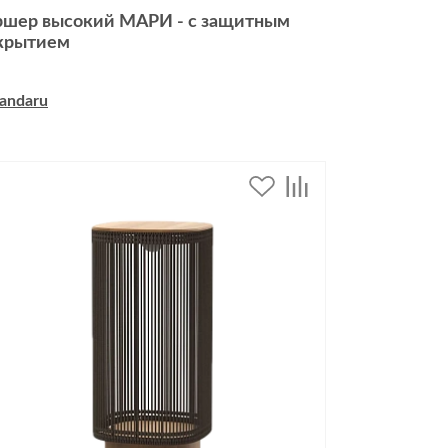
ршер высокий МАРИ - с защитным
крытием
andaru