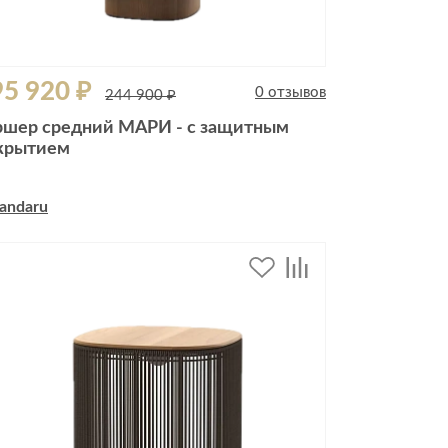
5 920 ₽
0 отзывов
244 900 ₽
ршер средний МАРИ - с защитным
крытием
andaru