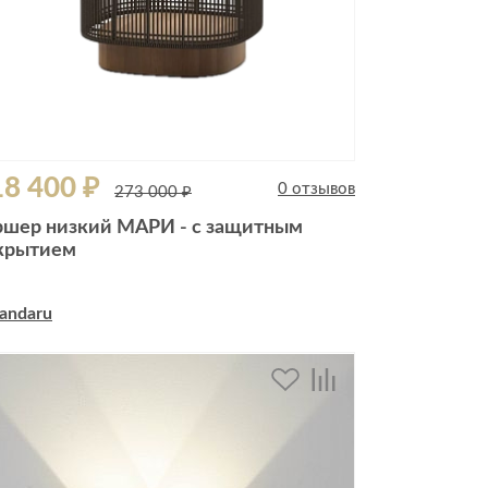
8 400 ₽
0 отзывов
273 000 ₽
ршер низкий МАРИ - с защитным
крытием
andaru