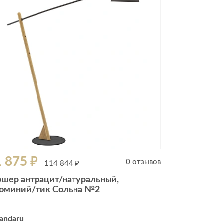
Комоды
Тумбы
ванной комнаты
порядок
Прикроватные тумбы
Тумбы для обуви
 ремонта
Тумбы под ТВ
идроизоляция
Электроника и бытовая
техника
ики, жидкие гвозди,
Аудио и видеотехника
и
 875 ₽
Бытовая техника
0 отзывов
114 844 ₽
Все для геймеров
ршер антрацит/натуральный,
окрытия
Игровые приставки
юминий/тик Сольна №2
andaru