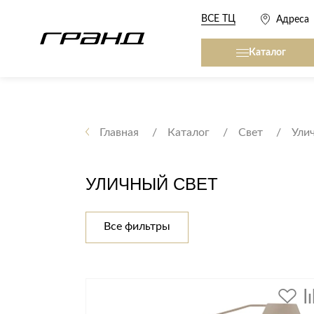
ВСЕ ТЦ
Адреса
Каталог
Все столы и столики
Кровати, матрасы,
сна
Главная
Каталог
Свет
Ули
Журнальные столы
Кровати
Консоли
УЛИЧНЫЙ СВЕТ
Матрасы
Кофейные столики
Товары для сна
Обеденные столы
Все фильтры
Письменные столы
Кухонные гарниту
Приставные столики
Сервировочные столики
Мягкая мебель
Туалетные столики
Диваны