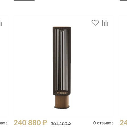
Спецобувь
Спецодежда
Средства ин
240 880 ₽
24
ывов
0 отзывов
301 100 ₽