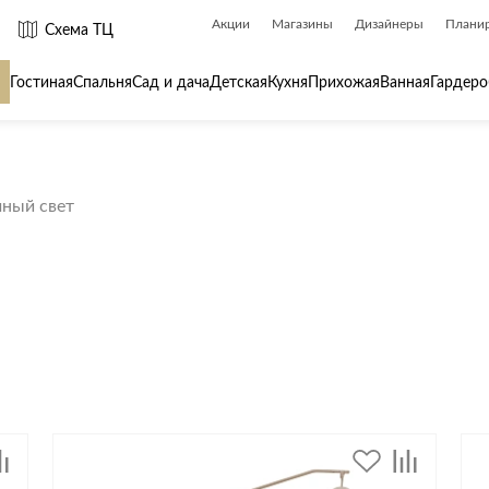
Акции
Магазины
Дизайнеры
Плани
Схема ТЦ
Гостиная
Спальня
Сад и дача
Детская
Кухня
Прихожая
Ванная
Гардеро
 товары для
Сантехника
Товары для
чный свет
Биде
Ароматы для
Ванны
Бытовая хим
Душ
Вешалки
Душевые каналы и трапы
Гладильные 
Душевые ограждения и поддоны
Декор
ры
Радиаторы
Зеркала
Раковины
Ковры
Системы инсталляций
Посуда
Системы скрытого монтажа
Стремянки