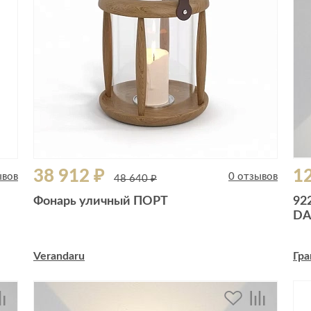
38 912 ₽
12
ывов
0 отзывов
48 640 ₽
Фонарь уличный ПОРТ
92
DA
Verandaru
Гра