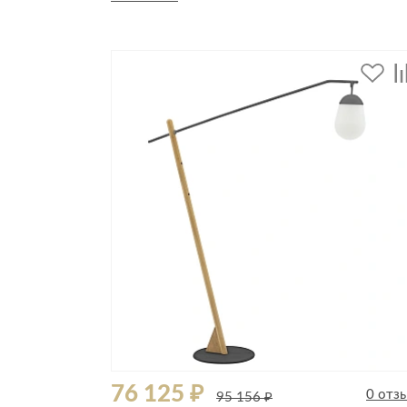
Стулья, кресла, пуфы
Шкафы, стеллажи, полки, сундуки
76 125 ₽
0 отз
95 156 ₽