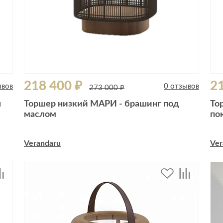
218 400 ₽
21
ывов
0 отзывов
273 000 ₽
я
Торшер низкий МАРИ - брашинг под
То
маслом
по
Verandaru
Ver