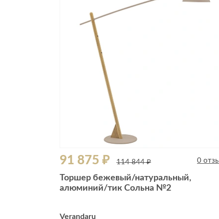
Все стулья
Кресла и мешки
Пуфы и банкетки
Барные стулья
Стулья
Сад и дача
Табуреты
Аксессуары для сада
Двери
Беседки, павильоны, 
Грили и очаги
Входные двери
Диваны
Межкомнатные двери
Кресла и шезлонги
Мебель для ресторан
Детская мебель
91 875 ₽
Столы
0 отз
114 844 ₽
Детские кровати
Стулья
Торшер бежевый/натуральный,
Детские матрасы
алюминий/тик Сольна №2
Комоды и тумбы
Столы и надстройки
Verandaru