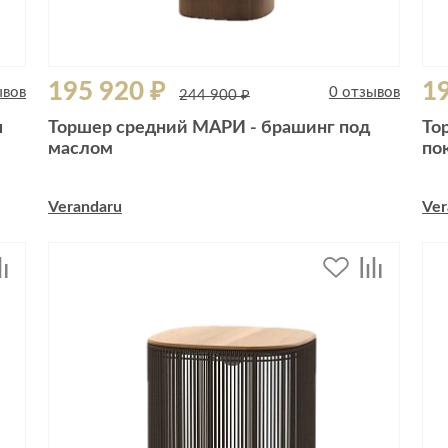
195 920 ₽
19
ывов
0 отзывов
244 900 ₽
я
Торшер средний МАРИ - брашинг под
То
маслом
по
Verandaru
Ver