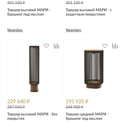
Лепнина
сна
301 100 ₽
301 100 ₽
Напольные
Торшер высокий МАРИ -
Торшер высокий МАРИ - с
брашинг под маслом
защитным покрытием
покрытия
Кровати
Обои
Матрасы
Verandaru
Verandaru
Плитка
Товары для сна
Спецобувь
Кухонные
Спецодежда
гарнитуры
Средства
индивидуальной
защиты
229 640 ₽
195 920 ₽
287 050 ₽
244 900 ₽
Торшер высокий МАРИ - без
Торшер средний МАРИ -
покрытия
брашинг под маслом