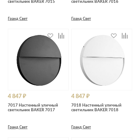
светильник BAKER 7015
светильник BAKER 7016
Лепнина
сна
Напольные
покрытия
Кровати
Гранд Свет
Гранд Свет
Обои
Матрасы
Плитка
Товары для сна
Спецобувь
Кухонные
Спецодежда
гарнитуры
Средства
индивидуальной
защиты
4 847 ₽
4 847 ₽
7017 Настенный уличный
7018 Настенный уличный
светильник BAKER 7017
светильник BAKER 7018
Гранд Свет
Гранд Свет