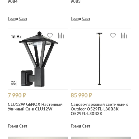
9084
9083
Лепнина
сна
Напольные
покрытия
Кровати
Гранд Свет
Гранд Свет
Обои
Матрасы
Плитка
Товары для сна
Спецобувь
Кухонные
Спецодежда
гарнитуры
Средства
индивидуальной
защиты
7 990 ₽
85 990 ₽
CLU12W GENOX Настенный
Садово-парковый светильник
Уличный Св-к CLU12W
Outdoor O529FL-L30B3K
O529FL-L30B3K
Гранд Свет
Гранд Свет